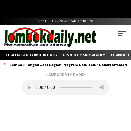
SCROLL TO CONTINUE WITH CONTENT
KESEHATAN LOMBOKDAILY
BISNIS LOMBOKDAILY
TEKNOLOG
Lombok Tengah Jadi Bagian Program Satu Telur Sehari Alfamart, J
LOMBOKDAILY RADIO