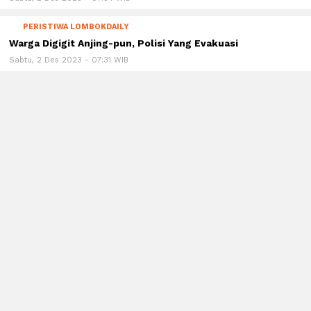
PERISTIWA LOMBOKDAILY
Warga Digigit Anjing-pun, Polisi Yang Evakuasi
Sabtu, 2 Des 2023 - 07:31 WIB