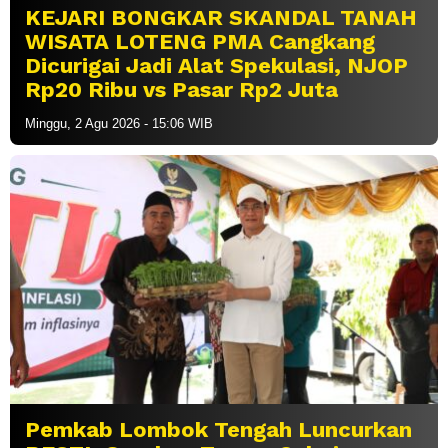
KEJARI BONGKAR SKANDAL TANAH
WISATA LOTENG PMA Cangkang
Dicurigai Jadi Alat Spekulasi, NJOP
Rp20 Ribu vs Pasar Rp2 Juta
Minggu, 2 Agu 2026 - 15:06 WIB
Pemkab Lombok Tengah Luncurkan