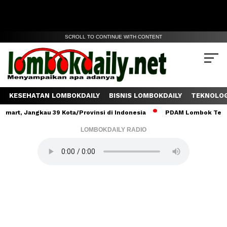
SCROLL TO CONTINUE WITH CONTENT
KESEHATAN LOMBOKDAILY
BISNIS LOMBOKDAILY
TEKNOLOG
angkau 39 Kota/Provinsi di Indonesia
PDAM Lombok Tengah Salurk
LOMBOKDAILY RADIO