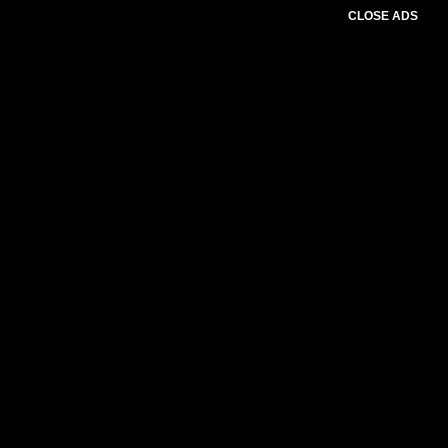
CLOSE ADS
Baca Juga :
Bandara Lombok Catat Kenaikan
Penumpang Selama Pocari Run Mandalika