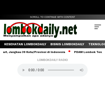
SCROLL TO CONTINUE WITH CONTENT
KESEHATAN LOMBOKDAILY
BISNIS LOMBOKDAILY
TEKNOLOG
ngkau 39 Kota/Provinsi di Indonesia
PDAM Lombok Tengah Salurka
LOMBOKDAILY RADIO