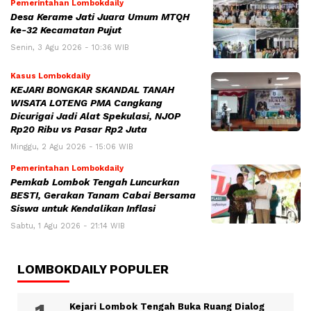
Pemerintahan Lombokdaily
Desa Kerame Jati Juara Umum MTQH
ke-32 Kecamatan Pujut
Senin, 3 Agu 2026 - 10:36 WIB
Kasus Lombokdaily
KEJARI BONGKAR SKANDAL TANAH
WISATA LOTENG PMA Cangkang
Dicurigai Jadi Alat Spekulasi, NJOP
Rp20 Ribu vs Pasar Rp2 Juta
Minggu, 2 Agu 2026 - 15:06 WIB
Pemerintahan Lombokdaily
Pemkab Lombok Tengah Luncurkan
BESTI, Gerakan Tanam Cabai Bersama
Siswa untuk Kendalikan Inflasi
Sabtu, 1 Agu 2026 - 21:14 WIB
LOMBOKDAILY POPULER
Kejari Lombok Tengah Buka Ruang Dialog