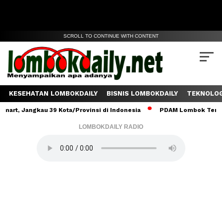
SCROLL TO CONTINUE WITH CONTENT
KESEHATAN LOMBOKDAILY
BISNIS LOMBOKDAILY
TEKNOLOG
ngkau 39 Kota/Provinsi di Indonesia
PDAM Lombok Tengah Salurka
LOMBOKDAILY RADIO