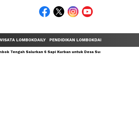
WISATA LOMBOKDAILY
PENDIDIKAN LOMBOKDAILY
POLEMIK LOM
ok Tengah Salurkan 6 Sapi Kurban untuk Desa Sumber Mata Air