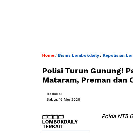
Home
Bisnis Lombokdaily
Kepolisian Lo
/
/
Polisi Turun Gunung! P
Mataram, Preman dan C
Redaksi
Sabtu, 16 Mei 2026
Polda NTB G
🗂️🗂️🗂️🗂️
LOMBOKDAILY
TERKAIT