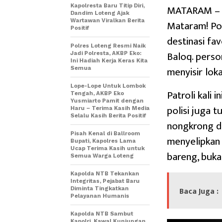
MATARAM – J
Kapolresta Baru Titip Diri,
Dandim Loteng Ajak
Wartawan Viralkan Berita
Mataram! Po
Positif
destinasi fa
Polres Loteng Resmi Naik
Baloq. perso
Jadi Polresta, AKBP Eko:
Ini Hadiah Kerja Keras Kita
menyisir lok
Semua
Lope-Lope Untuk Lombok
Patroli kali
Tengah, AKBP Eko
Yusmiarto Pamit dengan
polisi juga 
Haru – Terima Kasih Media
Selalu Kasih Berita Positif
nongkrong di
Pisah Kenal di Ballroom
menyelipkan
Bupati, Kapolres Lama
Ucap Terima Kasih untuk
bareng, bukan
Semua Warga Loteng
Kapolda NTB Tekankan
Integritas, Pejabat Baru
Baca Juga :
Diminta Tingkatkan
Pelayanan Humanis
Kapolda NTB Sambut
Kapolri, Kawal Kunjungan