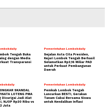
ombokdaily
Pemerintahan Lombokdaily
ombok Tengah Buka
Sejalan Asta Cita Presiden,
alog dengan Media
Kejari Lombok Tengah Berhasil
rkuat Transparansi
Selamatkan Rp2,16 Miliar PAD
untuk Perkuat Pembangunan
Daerah
mbokdaily
Pemerintahan Lombokdaily
BONGKAR SKANDAL
Pemkab Lombok Tengah
ISATA LOTENG PMA
Luncurkan BESTI, Gerakan
 Dicurigai Jadi Alat
Tanam Cabai Bersama Siswa
i, NJOP Rp20 Ribu vs
untuk Kendalikan Inflasi
2 Juta