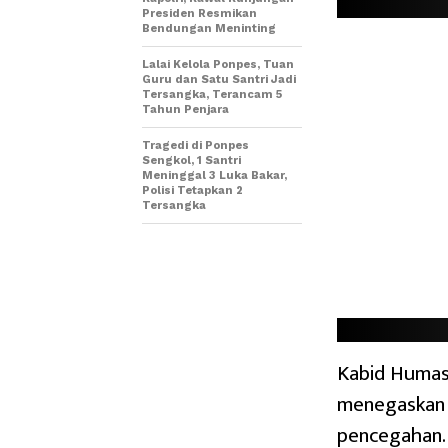
Presiden Resmikan
Bendungan Meninting
Lalai Kelola Ponpes, Tuan
Guru dan Satu Santri Jadi
Tersangka, Terancam 5
Tahun Penjara
Tragedi di Ponpes
Sengkol, 1 Santri
Meninggal 3 Luka Bakar,
Polisi Tetapkan 2
Tersangka
Kabid Humas
menegaskan l
pencegahan. 