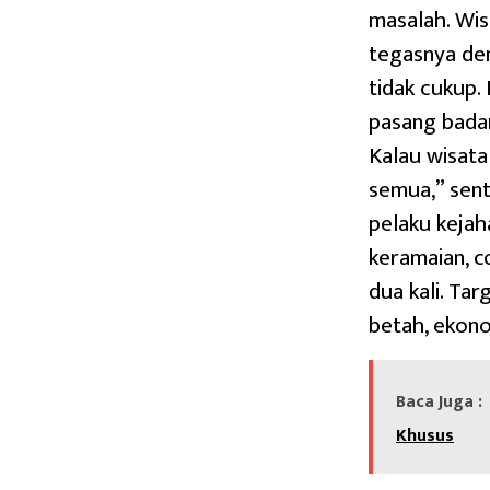
masalah. Wi
tegasnya deng
tidak cukup.
pasang badan
Kalau wisata
semua,” senti
pelaku kejah
keramaian, c
dua kali. Ta
betah, ekono
Baca Juga :
Khusus