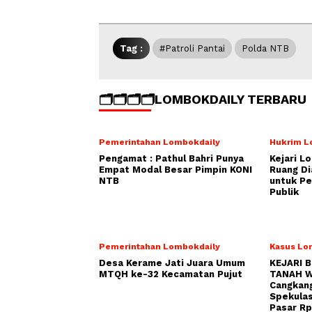
Tag :
#Patroli Pantai
Polda NTB
🗂️🗂️🗂️🗂️LOMBOKDAILY TERBARU
Pemerintahan Lombokdaily
Hukrim L
Pengamat : Pathul Bahri Punya
Kejari L
Empat Modal Besar Pimpin KONI
Ruang Di
NTB
untuk Pe
Publik
Pemerintahan Lombokdaily
Kasus Lo
Desa Kerame Jati Juara Umum
KEJARI 
MTQH ke-32 Kecamatan Pujut
TANAH W
Cangkang
Spekulas
Pasar Rp