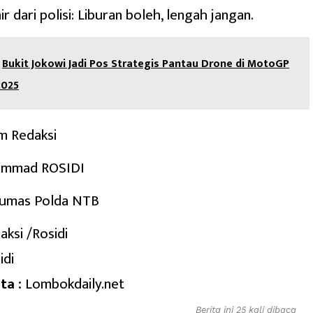
r dari polisi: Liburan boleh, lengah jangan.
Bukit Jokowi Jadi Pos Strategis Pantau Drone di MotoGP
2025
m Redaksi
ammad ROSIDI
Humas Polda NTB
aksi /Rosidi
idi
ta :
Lombokdaily.net
Berita ini 25 kali dibaca