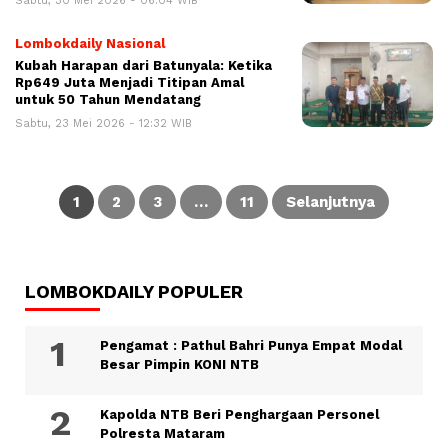
Sabtu, 30 Mei 2026 - 06:04 WIB
Lombokdaily Nasional
Kubah Harapan dari Batunyala: Ketika
Rp649 Juta Menjadi Titipan Amal
untuk 50 Tahun Mendatang
Sabtu, 23 Mei 2026 - 12:32 WIB
Navigasi
pos
1
2
3
…
11
Selanjutnya
LOMBOKDAILY POPULER
Pengamat : Pathul Bahri Punya Empat Modal
Besar Pimpin KONI NTB
Kapolda NTB Beri Penghargaan Personel
Polresta Mataram