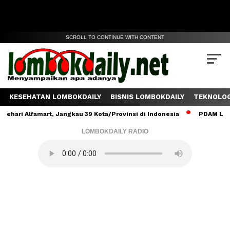
SCROLL TO CONTINUE WITH CONTENT
KESEHATAN LOMBOKDAILY
BISNIS LOMBOKDAILY
TEKNOLOG
i Alfamart, Jangkau 39 Kota/Provinsi di Indonesia
PDAM Lombok T
LOMBOKDAILY RADIO