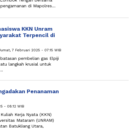
si pengamanan di Mapolres…
hasiswa KKN Unram
yarakat Terpencil di
Jumat, 7 Februari 2025 - 07:15 WIB
tasan pembelian gas Elpiji
atu langkah krusial untuk
i…
ngadakan Penanaman
25 - 08:12 WIB
uliah Kerja Nyata (KKN)
versitas Mataram (UNRAM)
tan Batukliang Utara,