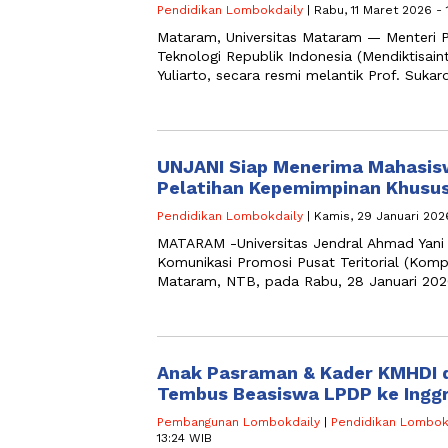
Pendidikan Lombokdaily
| Rabu, 11 Maret 2026 - 
Mataram, Universitas Mataram — Menteri Pe
Teknologi Republik Indonesia (Mendiktisaint
Yuliarto, secara resmi melantik Prof. Suka
UNJANI Siap Menerima Mahasisw
Pelatihan Kepemimpinan Khusu
Pendidikan Lombokdaily
| Kamis, 29 Januari 202
MATARAM -Universitas Jendral Ahmad Yani
Komunikasi Promosi Pusat Teritorial (Komp
Mataram, NTB, pada Rabu, 28 Januari 202
Anak Pasraman & Kader KMHDI 
Tembus Beasiswa LPDP ke Inggr
Pembangunan Lombokdaily
|
Pendidikan Lombok
13:24 WIB