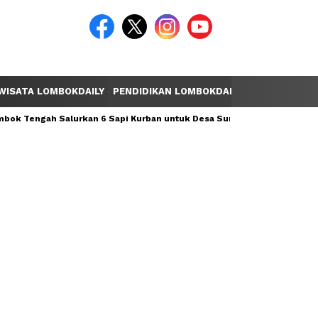
WISATA LOMBOKDAILY
PENDIDIKAN LOMBOKDAILY
POLEMIK LOM
ok Tengah Salurkan 6 Sapi Kurban untuk Desa Sumber Mata Air