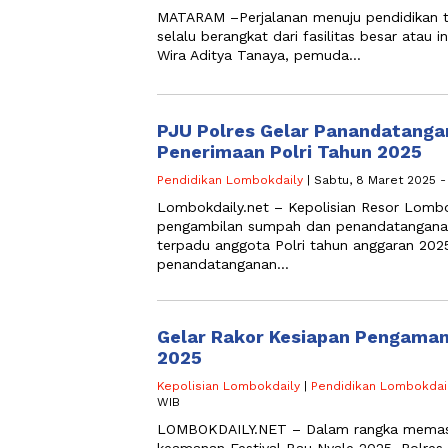
MATARAM –Perjalanan menuju pendidikan tin
selalu berangkat dari fasilitas besar atau i
Wira Aditya Tanaya, pemuda…
PJU Polres Gelar Panandatangan
Penerimaan Polri Tahun 2025
Pendidikan Lombokdaily
| Sabtu, 8 Maret 2025 -
Lombokdaily.net – Kepolisian Resor Lomb
pengambilan sumpah dan penandatanganan 
terpadu anggota Polri tahun anggaran 20
penandatanganan…
Gelar Rakor Kesiapan Pengaman
2025
Kepolisian Lombokdaily
|
Pendidikan Lombokdai
WIB
LOMBOKDAILY.NET – Dalam rangka memast
keamanan Festival Bau Nyale 2025, Polr