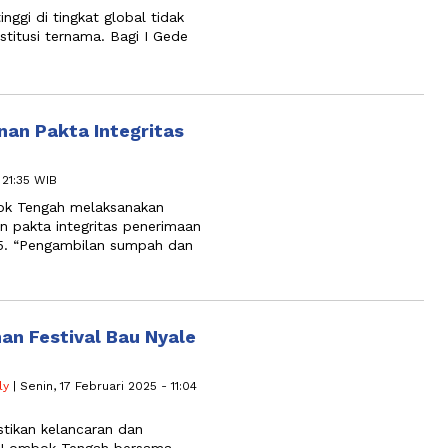
ggi di tingkat global tidak
nstitusi ternama. Bagi I Gede
an Pakta Integritas
 21:35 WIB
ok Tengah melaksanakan
pakta integritas penerimaan
25. “Pengambilan sumpah dan
an Festival Bau Nyale
ly
| Senin, 17 Februari 2025 - 11:04
ikan kelancaran dan
es Lombok Tengah bersama