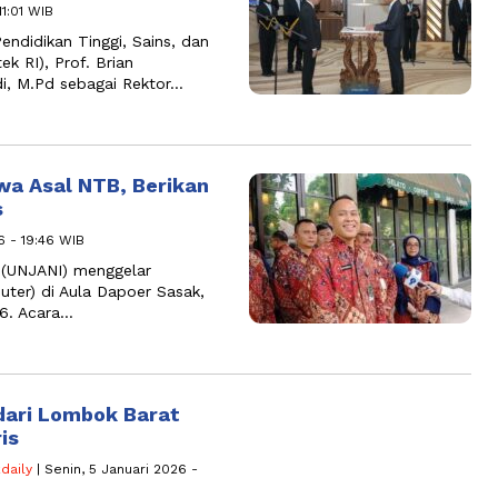
11:01 WIB
ndidikan Tinggi, Sains, dan
ek RI), Prof. Brian
rdi, M.Pd sebagai Rektor…
a Asal NTB, Berikan
s
6 - 19:46 WIB
 (UNJANI) menggelar
uter) di Aula Dapoer Sasak,
6. Acara…
dari Lombok Barat
is
daily
| Senin, 5 Januari 2026 -