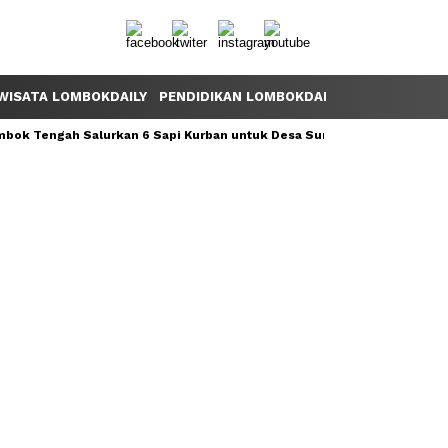
WISATA LOMBOKDAILY
PENDIDIKAN LOMBOKDAILY
POLEMIK LOM
ok Tengah Salurkan 6 Sapi Kurban untuk Desa Sumber Mata Air