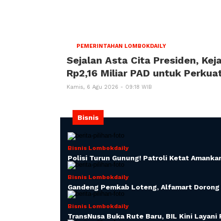
PEMERINTAHAN LOMBOKDAILY
Sejalan Asta Cita Presiden, Ke
Rp2,16 Miliar PAD untuk Perku
Kamis, 6 Agu 2026 - 09:18 WIB
Bisnis
Bisnis Lombokdaily
Polisi Turun Gunung! Patroli Ketat Amank
Bisnis Lombokdaily
Gandeng Pemkab Loteng, Alfamart Dorong 
Bisnis Lombokdaily
TransNusa Buka Rute Baru, BIL Kini Layan