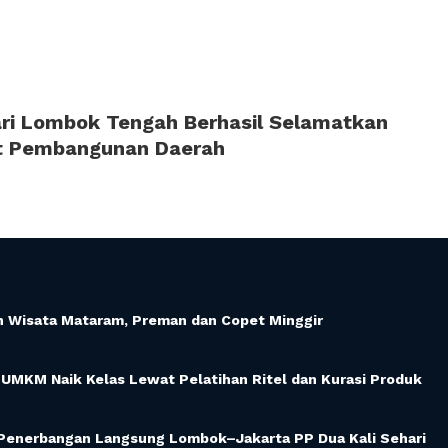
jari Lombok Tengah Berhasil Selamatkan
at Pembangunan Daerah
an Wisata Mataram, Preman dan Copet Minggir
UMKM Naik Kelas Lewat Pelatihan Ritel dan Kurasi Produk
i Penerbangan Langsung Lombok–Jakarta PP Dua Kali Sehari