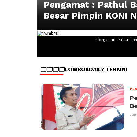
Pengamat : Pathul 
Besar Pimpin KONI 
Pengamat : Pathul Ba
🗂️🗂️🗂️🗂️LOMBOKDAILY TERKINI
PEM
Pe
Be
Jum