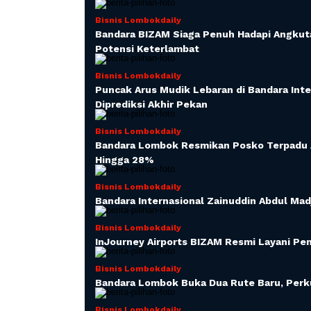
Bisnis Lombokdaily
Bandara BIZAM Siaga Penuh Hadapi Angkuta
Potensi Keterlambat
Bisnis Lombokdaily
Puncak Arus Mudik Lebaran di Bandara Int
Diprediksi Akhir Pekan
Bisnis Lombokdaily
Bandara Lombok Resmikan Posko Terpadu A
Hingga 28%
Bisnis Lombokdaily
Bandara Internasional Zainuddin Abdul Madj
Bisnis Lombokdaily
InJourney Airports BIZAM Resmi Layani P
Bisnis Lombokdaily
Bandara Lombok Buka Dua Rute Baru, Perku
Bisnis Lombokdaily