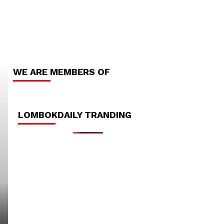
WE ARE MEMBERS OF
LOMBOKDAILY HEADLINE
LOMBOKDAILY TRANDING
HUKRIM LOMBOKDAILY