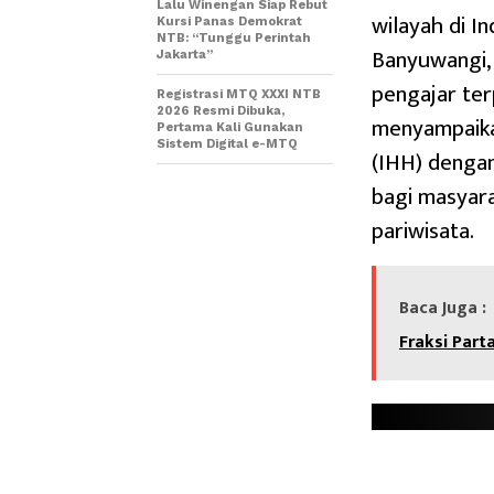
Lalu Winengan Siap Rebut
wilayah di I
Kursi Panas Demokrat
NTB: “Tunggu Perintah
Banyuwangi, 
Jakarta”
pengajar te
Registrasi MTQ XXXI NTB
2026 Resmi Dibuka,
menyampaika
Pertama Kali Gunakan
Sistem Digital e-MTQ
(IHH) dengan
bagi masyara
pariwisata.
Baca Juga :
Fraksi Part