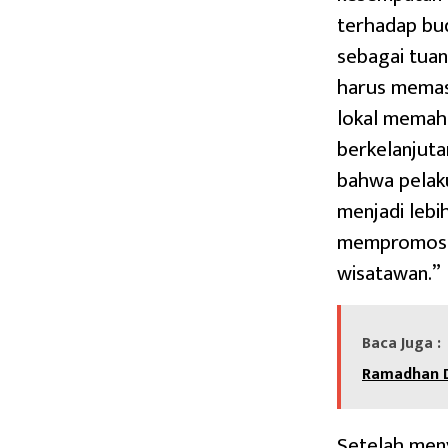
terhadap bu
sebagai tua
harus memas
lokal memah
berkelanjuta
bahwa pelaku
menjadi leb
mempromosik
wisatawan.”
Baca Juga :
Ramadhan Di
Setelah meny