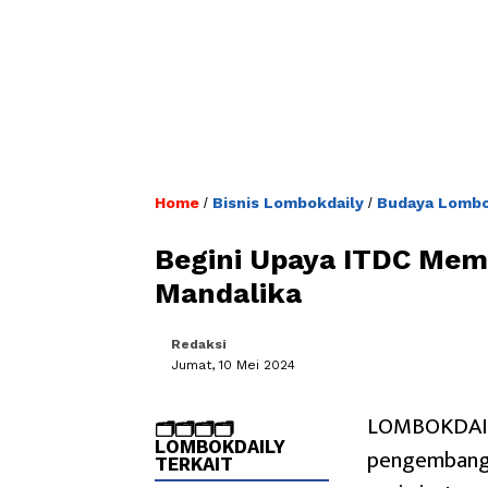
Home
Bisnis Lombokdaily
Budaya Lombo
/
/
Begini Upaya ITDC Me
Mandalika
Redaksi
Jumat, 10 Mei 2024
LOMBOKDAILY
🗂️🗂️🗂️🗂️
LOMBOKDAILY
pengembanga
TERKAIT