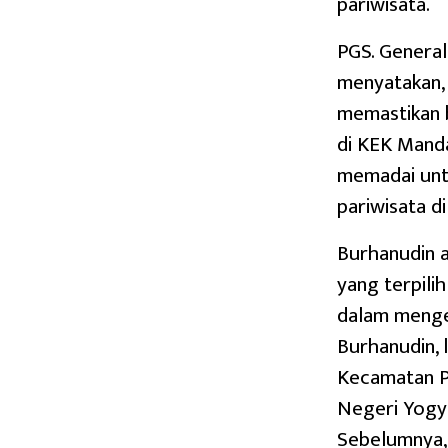
pariwisata.
PGS. Genera
menyatakan,
memastikan b
di KEK Mandal
memadai unt
pariwisata d
Burhanudin 
yang terpili
dalam menge
Burhanudin, 
Kecamatan Pu
Negeri Yogya
Sebelumnya, 