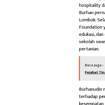
hospitality 
Burhan perna
Lombok. Sela
Foundation 
edukasi, dan
sekolah swa
pertanian.
Baca Juga :
Pejabat Tin
Burhanudin m
terhadap pe
kesempatan b