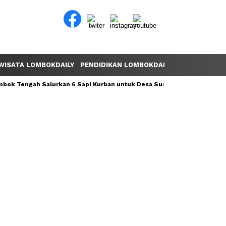
WISATA LOMBOKDAILY
PENDIDIKAN LOMBOKDAILY
POLEMIK LOM
ok Tengah Salurkan 6 Sapi Kurban untuk Desa Sumber Mata Air