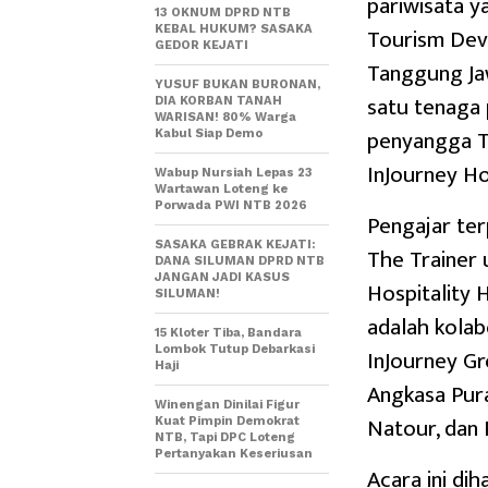
pariwisata y
13 OKNUM DPRD NTB
Tourism Dev
KEBAL HUKUM? SASAKA
GEDOR KEJATI
Tanggung Ja
YUSUF BUKAN BURONAN,
satu tenaga 
DIA KORBAN TANAH
WARISAN! 80% Warga
penyangga Th
Kabul Siap Demo
InJourney Ho
Wabup Nursiah Lepas 23
Wartawan Loteng ke
Porwada PWI NTB 2026
Pengajar ter
SASAKA GEBRAK KEJATI:
The Trainer 
DANA SILUMAN DPRD NTB
JANGAN JADI KASUS
Hospitality H
SILUMAN!
adalah kola
15 Kloter Tiba, Bandara
Lombok Tutup Debarkasi
InJourney Gro
Haji
Angkasa Pura
Winengan Dinilai Figur
Natour, dan 
Kuat Pimpin Demokrat
NTB, Tapi DPC Loteng
Pertanyakan Keseriusan
Acara ini dih