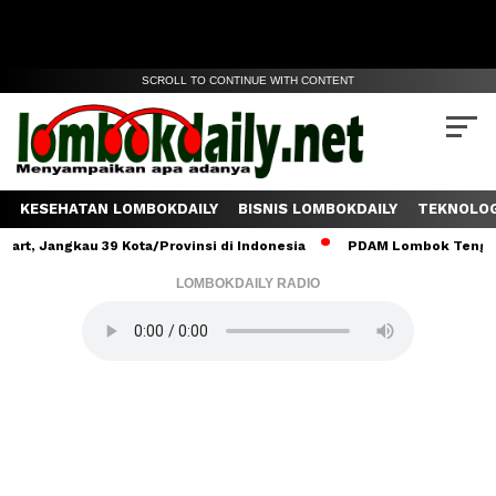
SCROLL TO CONTINUE WITH CONTENT
KESEHATAN LOMBOKDAILY
BISNIS LOMBOKDAILY
TEKNOLOG
ngkau 39 Kota/Provinsi di Indonesia
PDAM Lombok Tengah Salurka
LOMBOKDAILY RADIO