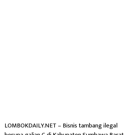
LOMBOKDAILY.NET – Bisnis tambang ilegal
berupa galian C di Kabupaten Sumbawa Barat