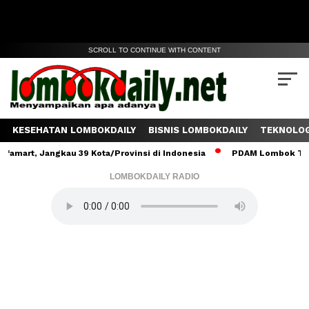
SCROLL TO CONTINUE WITH CONTENT
KESEHATAN LOMBOKDAILY
BISNIS LOMBOKDAILY
TEKNOLOG
 Jangkau 39 Kota/Provinsi di Indonesia
PDAM Lombok Tengah Salu
LOMBOKDAILY RADIO