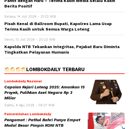
Pamit dengan Haru – Terima Kasih Media Selalu Kasih
Berita Positif
Selasa, 14 Juli 2026 - 21:32 WIB
Pisah Kenal di Ballroom Bupati, Kapolres Lama Ucap
Terima Kasih untuk Semua Warga Loteng
Senin, 13 Juli 2026 - 20:22 WIB
Kapolda NTB Tekankan Integritas, Pejabat Baru Diminta
Tingkatkan Pelayanan Humanis
LOMBOKDAILY TERBARU
Lombokdaily Nasional
Capaian Kejari Loteng 2025: Amankan 15
Proyek, Pulihkan Aset Negara Rp 3
Miliar
Sabtu, 8 Agu 2026 - 06:37 WIB
Pemerintahan Lombokdaily
Pengamat : Pathul Bahri Punya Empat
Modal Besar Pimpin KONI NTB