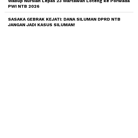
Wabup Nursiah Lepas 23 Wartawan Loteng ke Porwada
PWI NTB 2026
SASAKA GEBRAK KEJATI: DANA SILUMAN DPRD NTB
JANGAN JADI KASUS SILUMAN!