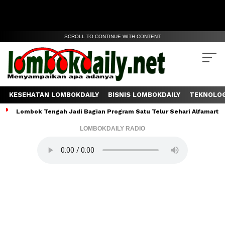
SCROLL TO CONTINUE WITH CONTENT
KESEHATAN LOMBOKDAILY
BISNIS LOMBOKDAILY
TEKNOLOG
Lombok Tengah Jadi Bagian Program Satu Telur Sehari Alfamart, J
LOMBOKDAILY RADIO