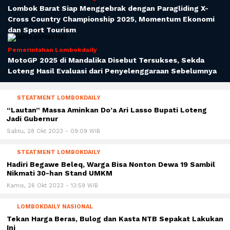
Lombok Barat Siap Menggebrak dengan Paragliding X-
Cross Country Championship 2025, Momentum Ekonomi
dan Sport Tourism
Pemerintahan Lombokdaily
MotoGP 2025 di Mandalika Disebut Tersukses, Sekda
Loteng Hasil Evaluasi dari Penyelenggaraan Sebelumnya
STEATMENT LOMBOKDAILY
“Lautan” Massa Aminkan Do’a Ari Lasso Bupati Loteng
Jadi Gubernur
Sabtu, 28 Okt 2023 - 09:09 WIB
STEATMENT LOMBOKDAILY
Hadiri Begawe Beleq, Warga Bisa Nonton Dewa 19 Sambil
Nikmati 30-han Stand UMKM
Kamis, 26 Okt 2023 - 13:59 WIB
LOMBOKDAILY NASIONAL
Tekan Harga Beras, Bulog dan Kasta NTB Sepakat Lakukan
Ini