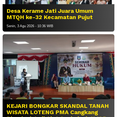
Desa Kerame Jati Juara Umum
MTQH ke-32 Kecamatan Pujut
Senin, 3 Agu 2026 - 10:36 WIB
KEJARI BONGKAR SKANDAL TANAH
WISATA LOTENG PMA Cangkang