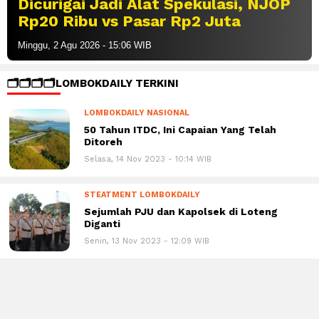
Dicurigai Jadi Alat Spekulasi, NJOP
Rp20 Ribu vs Pasar Rp2 Juta
Minggu, 2 Agu 2026 - 15:06 WIB
🗂️🗂️🗂️🗂️LOMBOKDAILY TERKINI
LOMBOKDAILY NASIONAL
50 Tahun ITDC, Ini Capaian Yang Telah
Ditoreh
Selasa, 14 Nov 2023 - 10:14 WIB
STEATMENT LOMBOKDAILY
Sejumlah PJU dan Kapolsek di Loteng
Diganti
Senin, 13 Nov 2023 - 12:09 WIB