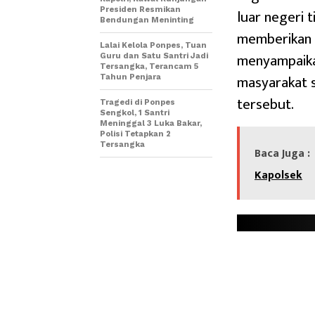
Presiden Resmikan
luar negeri 
Bendungan Meninting
memberikan 
Lalai Kelola Ponpes, Tuan
menyampaika
Guru dan Satu Santri Jadi
Tersangka, Terancam 5
masyarakat s
Tahun Penjara
tersebut.
Tragedi di Ponpes
Sengkol, 1 Santri
Meninggal 3 Luka Bakar,
Polisi Tetapkan 2
Tersangka
Baca Juga :
Kapolsek