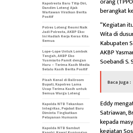
orang (TPPO)
Kapolresta Baru Titip Diri,
berangkat ke
Dandim Loteng Ajak
Wartawan Viralkan Berita
Positif
“Kegiatan it
Polres Loteng Resmi Naik
Wita di dusu
Jadi Polresta, AKBP Eko:
Ini Hadiah Kerja Keras Kita
Kabupaten S
Semua
AKBP Yasmara
Lope-Lope Untuk Lombok
Tengah, AKBP Eko
Soebandi S. 
Yusmiarto Pamit dengan
Haru – Terima Kasih Media
Selalu Kasih Berita Positif
Pisah Kenal di Ballroom
Baca Juga :
Bupati, Kapolres Lama
Ucap Terima Kasih untuk
Semua Warga Loteng
Eddy mengata
Kapolda NTB Tekankan
Integritas, Pejabat Baru
Satriawan, Br
Diminta Tingkatkan
Pelayanan Humanis
kepada masy
kegiatan Sos
Kapolda NTB Sambut
Kapolri, Kawal Kunjungan