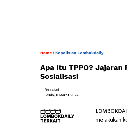
Home
Kepolisian Lombokdaily
/
Apa Itu TPPO? Jajaran P
Sosialisasi
Redaksi
Senin, 11 Maret 2024
LOMBOKDAILY
🗂️🗂️🗂️🗂️
LOMBOKDAILY
melakukan ke
TERKAIT