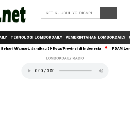
ILY
TEKNOLOGI LOMBOKDAILY
PEMERINTAHAN LOMBOKDAILY
ehari Alfamart, Jangkau 39 Kota/Provinsi di Indonesia
PDAM Lomb
LOMBOKDAILY RADIO
Baca Juga :
Kapal Polisi Ditpolairud Polda NTB
Amankan Wisata Pantai Nangamiro Dompu
Selama Libur Lebaran