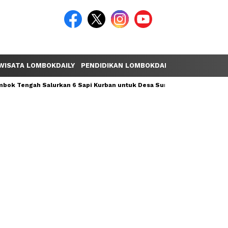
WISATA LOMBOKDAILY
PENDIDIKAN LOMBOKDAILY
POLEMIK LOM
ok Tengah Salurkan 6 Sapi Kurban untuk Desa Sumber Mata Air