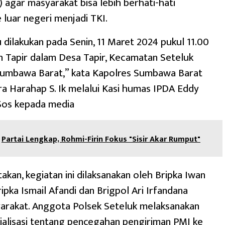
 agar masyarakat bisa lebih berhati-hati
 luar negeri menjadi TKI.
u dilakukan pada Senin, 11 Maret 2024 pukul 11.00
n Tapir dalam Desa Tapir, Kecamatan Seteluk
umbawa Barat,” kata Kapolres Sumbawa Barat
 Harahap S. Ik melalui Kasi humas IPDA Eddy
Sos kepada media
Partai Lengkap, Rohmi-Firin Fokus "Sisir Akar Rumput"
kan, kegiatan ini dilaksanakan oleh Bripka Iwan
ipka Ismail Afandi dan Brigpol Ari Irfandana
arakat. Anggota Polsek Seteluk melaksanakan
ialisasi tentang pencegahan pengiriman PMI ke