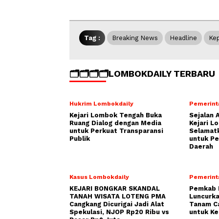
Tag :
Breaking News
Headline
Kep
🗂️🗂️🗂️🗂️LOMBOKDAILY TERBARU
Hukrim Lombokdaily
Pemerint
Kejari Lombok Tengah Buka
Sejalan 
Ruang Dialog dengan Media
Kejari L
untuk Perkuat Transparansi
Selamatk
Publik
untuk P
Daerah
Kasus Lombokdaily
Pemerint
KEJARI BONGKAR SKANDAL
Pemkab 
TANAH WISATA LOTENG PMA
Luncurka
Cangkang Dicurigai Jadi Alat
Tanam C
Spekulasi, NJOP Rp20 Ribu vs
untuk Ke