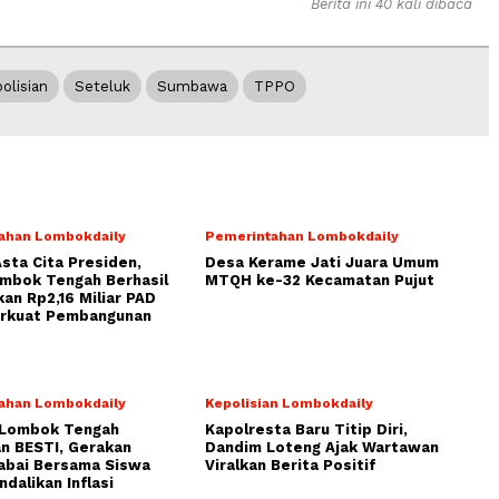
Berita ini 40 kali dibaca
olisian
Seteluk
Sumbawa
TPPO
ahan Lombokdaily
Pemerintahan Lombokdaily
Asta Cita Presiden,
Desa Kerame Jati Juara Umum
ombok Tengah Berhasil
MTQH ke-32 Kecamatan Pujut
an Rp2,16 Miliar PAD
erkuat Pembangunan
ahan Lombokdaily
Kepolisian Lombokdaily
Lombok Tengah
Kapolresta Baru Titip Diri,
n BESTI, Gerakan
Dandim Loteng Ajak Wartawan
abai Bersama Siswa
Viralkan Berita Positif
ndalikan Inflasi