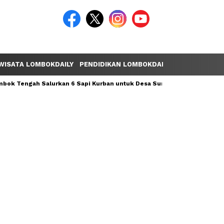
WISATA LOMBOKDAILY
PENDIDIKAN LOMBOKDAILY
POLEMIK LOM
ok Tengah Salurkan 6 Sapi Kurban untuk Desa Sumber Mata Air