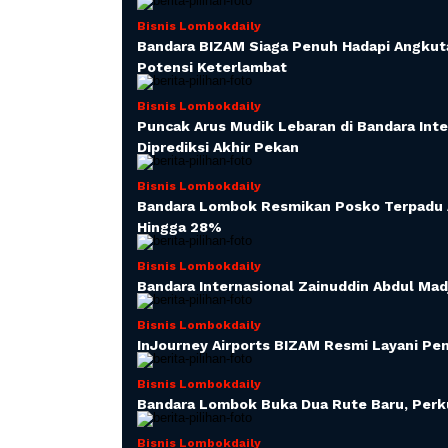
Bisnis Lombokdaily
Bandara BIZAM Siaga Penuh Hadapi Angkuta
Potensi Keterlambat
Bisnis Lombokdaily
Puncak Arus Mudik Lebaran di Bandara Int
Diprediksi Akhir Pekan
Bisnis Lombokdaily
Bandara Lombok Resmikan Posko Terpadu A
Hingga 28%
Bisnis Lombokdaily
Bandara Internasional Zainuddin Abdul Madj
Bisnis Lombokdaily
InJourney Airports BIZAM Resmi Layani P
Bisnis Lombokdaily
Bandara Lombok Buka Dua Rute Baru, Perku
Bisnis Lombokdaily