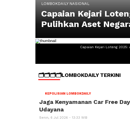
LOMBOKDAILY NASIONAL
Capaian Kejari Lote
Pulihkan Aset Negara
Capaian Kejari Loteng 2025: 
🗂️🗂️🗂️🗂️LOMBOKDAILY TERKINI
KEPOLISIAN LOMBOKDAILY
Jaga Kenyamanan Car Free Day,
Udayana
Senin, 6 Jul 2026 - 13:33 WIB