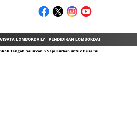
WISATA LOMBOKDAILY
PENDIDIKAN LOMBOKDAILY
POLEMIK LOM
ok Tengah Salurkan 6 Sapi Kurban untuk Desa Sumber Mata Air