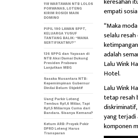
keresahan i
118 WARTAWAN NTB LOLOS
empati sosia
PORWANAS, LOTENG
KIRIM ROSIDI MAIN
DOMINO
“Maka modal 
PIPIL 190 LAWAN SPPT,
selalu resah
KELUARGA YUSUF
TANTANG BALIK: “MANA
ketimpangan 
SERTIFIKATMU?”
adalah seman
126 SPPG dan Yayasan di
NTB Aksi Damai Dukung
Lalu Wink Ha
Presiden Prabowo
Lanjutkan MBG
Hotel.
Sasaka Nusantara NTB:
Kepemimpinan Gubernur
Lalu Wink Ha
Dinilai Belum Objektif
tetap resah 
Uang Parkir Loteng
diskriminati
Tembus Rp1,6 Miliar, Tapi
Rp1,5 Miliarnya Cuma dari
Bandara. Sisanya Kemana?
yang terjad
komponen ma
Ketum ARB: Proyek Pokir
DPRD Loteng Harus
Transparan