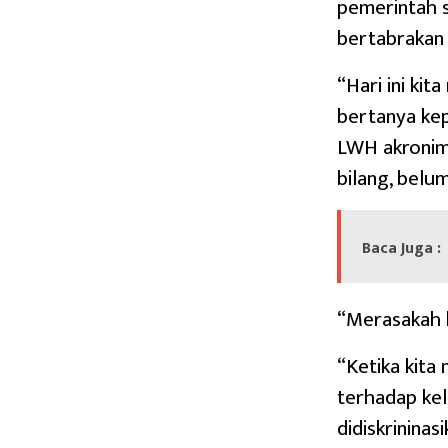
pemerintah 
bertabrakan
“Hari ini ki
bertanya kep
LWH akronim 
bilang, belum
Baca Juga :
“Merasakah k
“Ketika kita
terhadap kel
didiskrinina