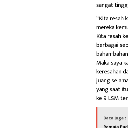
sangat tinggi
“Kita resah 
mereka kemud
Kita resah k
berbagai seb
bahan-bahan 
Maka saya kat
keresahan d
juang selama
yang saat i
ke 9 LSM ter
Baca Juga :
Remaja Pad