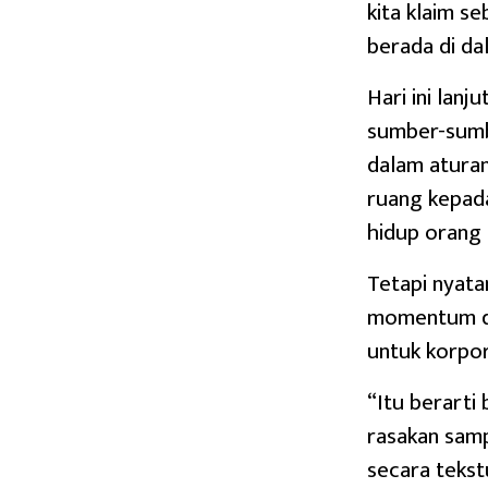
kita klaim se
berada di da
Hari ini lan
sumber-sumbe
dalam atura
ruang kepada
hidup orang 
Tetapi nyata
momentum da
untuk korpor
“Itu berarti 
rasakan samp
secara tekst