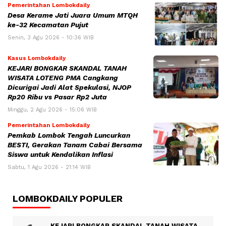
Pemerintahan Lombokdaily
Desa Kerame Jati Juara Umum MTQH
ke-32 Kecamatan Pujut
Senin, 3 Agu 2026 - 10:36 WIB
Kasus Lombokdaily
KEJARI BONGKAR SKANDAL TANAH
WISATA LOTENG PMA Cangkang
Dicurigai Jadi Alat Spekulasi, NJOP
Rp20 Ribu vs Pasar Rp2 Juta
Minggu, 2 Agu 2026 - 15:06 WIB
Pemerintahan Lombokdaily
Pemkab Lombok Tengah Luncurkan
BESTI, Gerakan Tanam Cabai Bersama
Siswa untuk Kendalikan Inflasi
Sabtu, 1 Agu 2026 - 21:14 WIB
LOMBOKDAILY POPULER
KEJARI BONGKAR SKANDAL TANAH WISATA