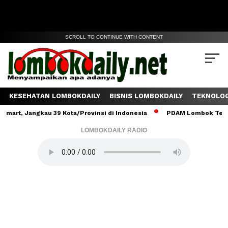
SCROLL TO CONTINUE WITH CONTENT
KESEHATAN LOMBOKDAILY
BISNIS LOMBOKDAILY
TEKNOLOG
angkau 39 Kota/Provinsi di Indonesia
PDAM Lombok Tengah Salurk
LOMBOKDAILY RADIO