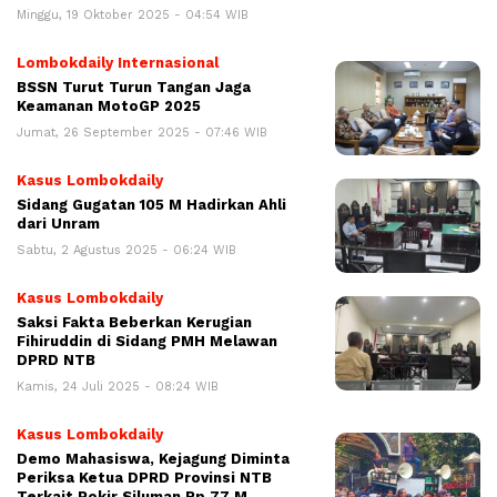
Minggu, 19 Oktober 2025 - 04:54 WIB
Lombokdaily Internasional
BSSN Turut Turun Tangan Jaga
Keamanan MotoGP 2025
Jumat, 26 September 2025 - 07:46 WIB
Kasus Lombokdaily
Sidang Gugatan 105 M Hadirkan Ahli
dari Unram
Sabtu, 2 Agustus 2025 - 06:24 WIB
Kasus Lombokdaily
Saksi Fakta Beberkan Kerugian
Fihiruddin di Sidang PMH Melawan
DPRD NTB
Kamis, 24 Juli 2025 - 08:24 WIB
Kasus Lombokdaily
Demo Mahasiswa, Kejagung Diminta
Periksa Ketua DPRD Provinsi NTB
Terkait Pokir Siluman Rp 77 M