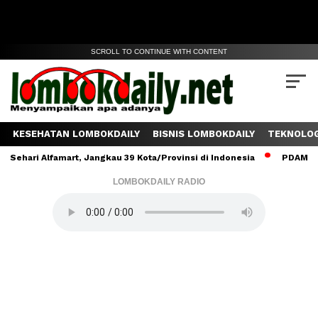
SCROLL TO CONTINUE WITH CONTENT
KESEHATAN LOMBOKDAILY
BISNIS LOMBOKDAILY
TEKNOLOG
ri Alfamart, Jangkau 39 Kota/Provinsi di Indonesia
PDAM Lombok 
LOMBOKDAILY RADIO