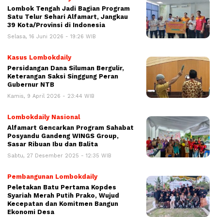
Lombok Tengah Jadi Bagian Program
Satu Telur Sehari Alfamart, Jangkau
39 Kota/Provinsi di Indonesia
Selasa, 16 Juni 2026 - 19:26 WIB
Kasus Lombokdaily
Persidangan Dana Siluman Bergulir,
Keterangan Saksi Singgung Peran
Gubernur NTB
Kamis, 9 April 2026 - 23:44 WIB
Lombokdaily Nasional
Alfamart Gencarkan Program Sahabat
Posyandu Gandeng WINGS Group,
Sasar Ribuan Ibu dan Balita
Sabtu, 27 Desember 2025 - 12:35 WIB
Pembangunan Lombokdaily
Peletakan Batu Pertama Kopdes
Syariah Merah Putih Prako, Wujud
Kecepatan dan Komitmen Bangun
Ekonomi Desa