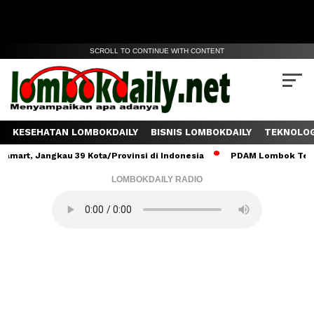
SCROLL TO CONTINUE WITH CONTENT
KESEHATAN LOMBOKDAILY
BISNIS LOMBOKDAILY
TEKNOLOG
Jangkau 39 Kota/Provinsi di Indonesia
PDAM Lombok Tengah Salur
LOMBOKDAILY RADIO