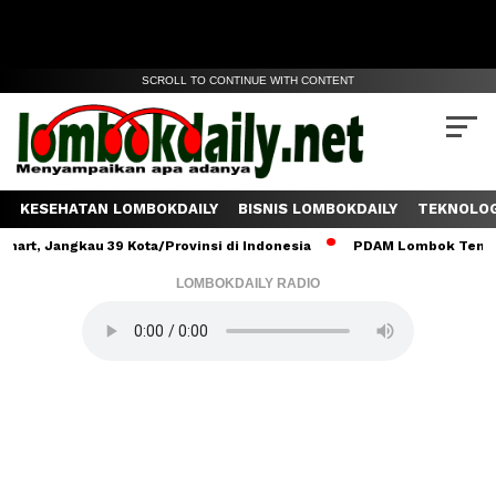
SCROLL TO CONTINUE WITH CONTENT
KESEHATAN LOMBOKDAILY
BISNIS LOMBOKDAILY
TEKNOLOG
Jangkau 39 Kota/Provinsi di Indonesia
PDAM Lombok Tengah Salur
LOMBOKDAILY RADIO