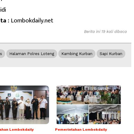
idi
ta :
Lombokdaily.net
Berita ini 19 kali dibaca
s
Halaman Polres Loteng
Kambing Kurban
Sapi Kurban
ahan Lombokdaily
Pemerintahan Lombokdaily