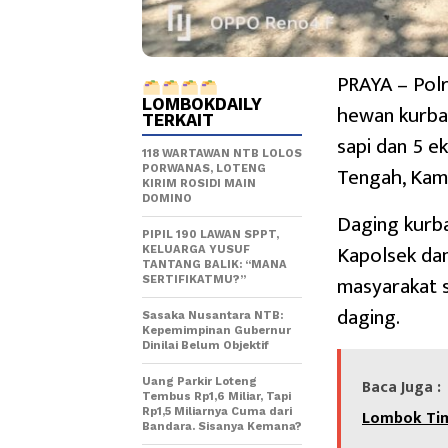
PRAYA – Pol
LOMBOKDAILY
hewan kurba
TERKAIT
sapi dan 5 e
118 WARTAWAN NTB LOLOS
Tengah, Kam
PORWANAS, LOTENG
KIRIM ROSIDI MAIN
DOMINO
Daging kurba
PIPIL 190 LAWAN SPPT,
Kapolsek dan
KELUARGA YUSUF
TANTANG BALIK: “MANA
masyarakat 
SERTIFIKATMU?”
daging.
Sasaka Nusantara NTB:
Kepemimpinan Gubernur
Dinilai Belum Objektif
Baca Juga :
Uang Parkir Loteng
Tembus Rp1,6 Miliar, Tapi
Lombok Timu
Rp1,5 Miliarnya Cuma dari
Bandara. Sisanya Kemana?