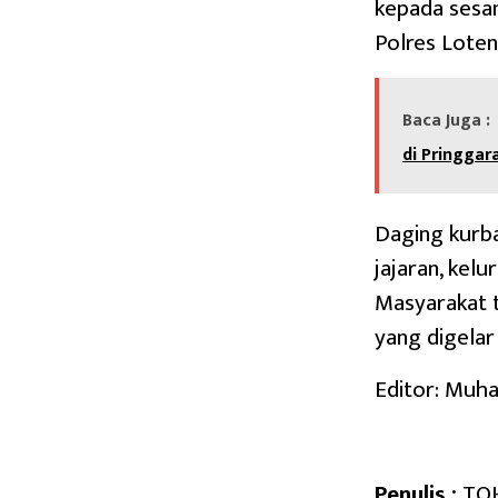
kepada sesa
Polres Loten
Baca Juga :
di Pringgar
Daging kurba
jajaran, kel
Masyarakat t
yang digelar 
Editor: Muh
Penulis :
TO