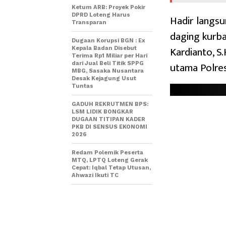
Ketum ARB: Proyek Pokir
DPRD Loteng Harus
Hadir langs
Transparan
daging kurb
Dugaan Korupsi BGN : Ex
Kardianto, S
Kepala Badan Disebut
Terima Rp1 Miliar per Hari
utama Polres
dari Jual Beli Titik SPPG
MBG, Sasaka Nusantara
Desak Kejagung Usut
Tuntas
GADUH REKRUTMEN BPS:
LSM LIDIK BONGKAR
DUGAAN TITIPAN KADER
PKB DI SENSUS EKONOMI
2026
Redam Polemik Peserta
MTQ, LPTQ Loteng Gerak
Cepat: Iqbal Tetap Utusan,
Ahwazi Ikuti TC