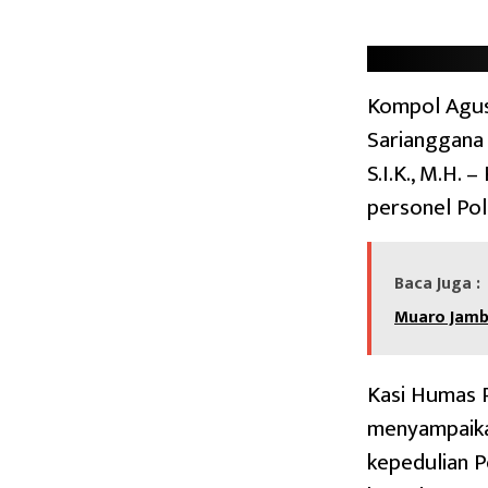
Kompol Agus
Sarianggana 
S.I.K., M.H. 
personel Po
Baca Juga :
Muaro Jamb
Kasi Humas P
menyampaika
kepedulian P