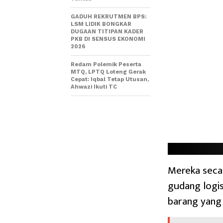
GADUH REKRUTMEN BPS:
LSM LIDIK BONGKAR
DUGAAN TITIPAN KADER
PKB DI SENSUS EKONOMI
2026
Redam Polemik Peserta
MTQ, LPTQ Loteng Gerak
Cepat: Iqbal Tetap Utusan,
Ahwazi Ikuti TC
Mereka secar
gudang logi
barang yang 