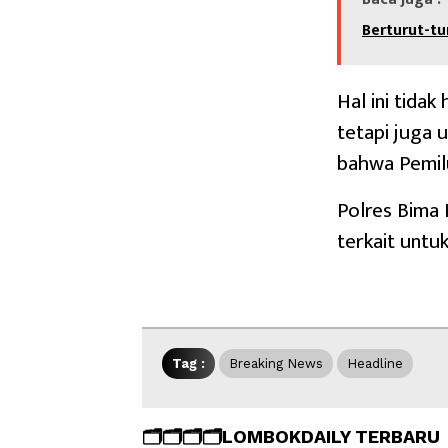
Berturut-tu
Hal ini tida
tetapi juga
bahwa Pemilu
Polres Bima 
terkait untu
Tag :
Breaking News
Headline
🗂️🗂️🗂️🗂️LOMBOKDAILY TERBARU