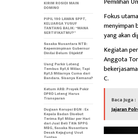
Pemilihan U
KIRIM ROSIDI MAIN
DOMINO
Fokus utama 
PIPIL 190 LAWAN SPPT,
menyimpan b
KELUARGA YUSUF
TANTANG BALIK: “MANA
yang akan d
SERTIFIKATMU?”
Sasaka Nusantara NTB:
Kegiatan pen
Kepemimpinan Gubernur
Dinilai Belum Objektif
Anggota Ton
Uang Parkir Loteng
bekerjasama
Tembus Rp1,6 Miliar, Tapi
Rp1,5 Miliarnya Cuma dari
C.
Bandara. Sisanya Kemana?
Ketum ARB: Proyek Pokir
DPRD Loteng Harus
Baca Juga :
Transparan
Jajaran Pol
Dugaan Korupsi BGN : Ex
Kepala Badan Disebut
Terima Rp1 Miliar per Hari
dari Jual Beli Titik SPPG
MBG, Sasaka Nusantara
Desak Kejagung Usut
Tuntas