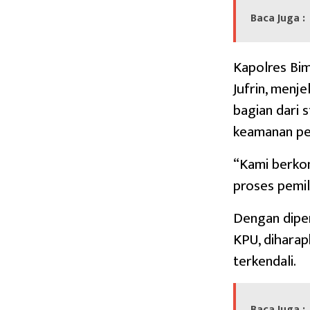
Baca Juga :
Kapolres Bim
Jufrin, menj
bagian dari 
keamanan pe
“Kami berko
proses pemil
Dengan diper
KPU, dihara
terkendali.
Baca Juga :