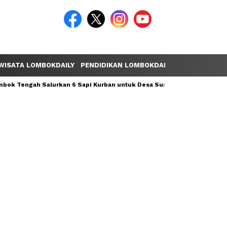
WISATA LOMBOKDAILY
PENDIDIKAN LOMBOKDAILY
POLEMIK LOM
ok Tengah Salurkan 6 Sapi Kurban untuk Desa Sumber Mata Air