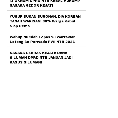
13 OKNUM DPRD NTB KEBAL HUKUM?
SASAKA GEDOR KEJATI
YUSUF BUKAN BURONAN, DIA KORBAN
TANAH WARISAN! 80% Warga Kabul
Siap Demo
Wabup Nursiah Lepas 23 Wartawan
Loteng ke Porwada PWI NTB 2026
SASAKA GEBRAK KEJATI: DANA
SILUMAN DPRD NTB JANGAN JADI
KASUS SILUMAN!