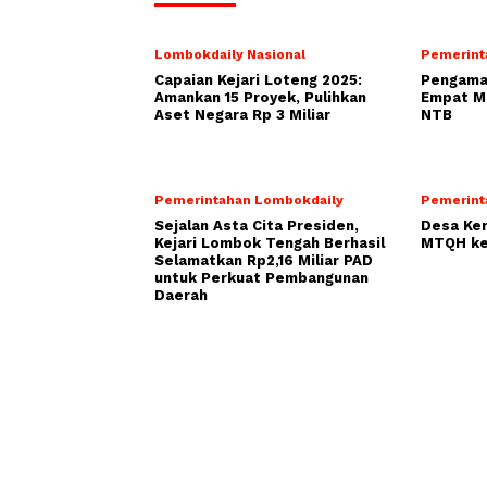
Lombokdaily Nasional
Pemerint
Capaian Kejari Loteng 2025:
Pengamat
Amankan 15 Proyek, Pulihkan
Empat Mo
Aset Negara Rp 3 Miliar
NTB
Pemerintahan Lombokdaily
Pemerint
Sejalan Asta Cita Presiden,
Desa Ke
Kejari Lombok Tengah Berhasil
MTQH ke
Selamatkan Rp2,16 Miliar PAD
untuk Perkuat Pembangunan
Daerah