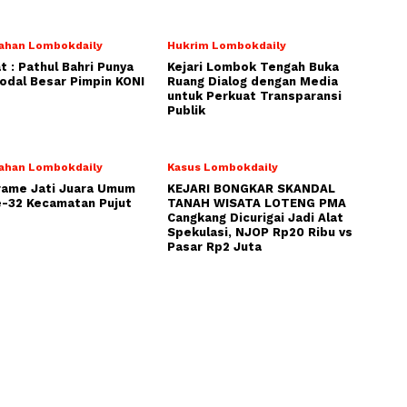
ahan Lombokdaily
Hukrim Lombokdaily
 : Pathul Bahri Punya
Kejari Lombok Tengah Buka
dal Besar Pimpin KONI
Ruang Dialog dengan Media
untuk Perkuat Transparansi
Publik
ahan Lombokdaily
Kasus Lombokdaily
rame Jati Juara Umum
KEJARI BONGKAR SKANDAL
-32 Kecamatan Pujut
TANAH WISATA LOTENG PMA
Cangkang Dicurigai Jadi Alat
Spekulasi, NJOP Rp20 Ribu vs
Pasar Rp2 Juta
NOMOR ID MEDIA DEWAN PERS : 30453