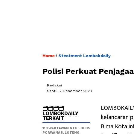
Home
Steatment Lombokdaily
/
Polisi Perkuat Penjaga
Redaksi
Sabtu, 2 Desember 2023
LOMBOKAILY
🗂️🗂️🗂️🗂️
LOMBOKDAILY
kelancaran p
TERKAIT
Bima Kota in
118 WARTAWAN NTB LOLOS
PORWANAS, LOTENG