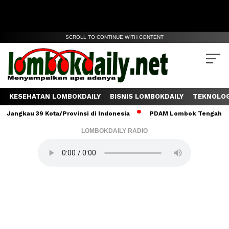
SCROLL TO CONTINUE WITH CONTENT
KESEHATAN LOMBOKDAILY
BISNIS LOMBOKDAILY
TEKNOLOG
u 39 Kota/Provinsi di Indonesia
PDAM Lombok Tengah Salurkan 6 
LOMBOKDAILY RADIO