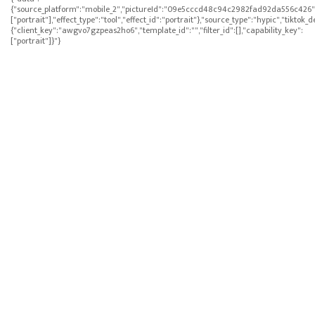
{"source_platform":"mobile_2","pictureId":"09e5cccd48c94c2982fad92da556c426","appve
["portrait"],"effect_type":"tool","effect_id":"portrait"},"source_type":"hypic","tikt
{"client_key":"awgvo7gzpeas2ho6","template_id":"","filter_id":[],"capability_key":
["portrait"]}"}