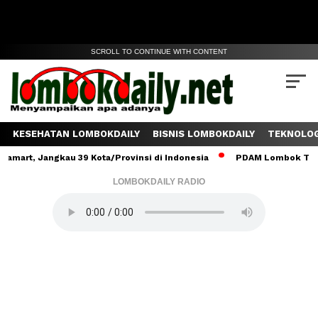
SCROLL TO CONTINUE WITH CONTENT
KESEHATAN LOMBOKDAILY
BISNIS LOMBOKDAILY
TEKNOLOG
 Jangkau 39 Kota/Provinsi di Indonesia
PDAM Lombok Tengah Salu
LOMBOKDAILY RADIO