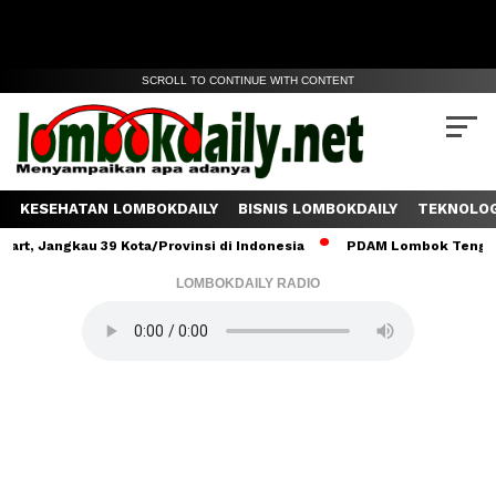
SCROLL TO CONTINUE WITH CONTENT
KESEHATAN LOMBOKDAILY
BISNIS LOMBOKDAILY
TEKNOLOG
gkau 39 Kota/Provinsi di Indonesia
PDAM Lombok Tengah Salurkan
LOMBOKDAILY RADIO