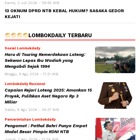
Kamis, 2 Juli 2026 - 08:46 WIB
13 OKNUM DPRD NTB KEBAL HUKUM? SASAKA GEDOR
KEJATI
LOMBOKDAILY TERBARU
Sosial Lombokdaily
Haru di Touring Kemerdekaan Loteng:
Sekwan Lepas Ibu Wadiah yang
Mengabdi Sejak 1994
Minggu, 9 Agu 2026 - 17:21 WIB
Lombokdaily Nasional
Capaian Kejari Loteng 2025: Amankan 15
Proyek, Pulihkan Aset Negara Rp 3
Miliar
Sabtu, 8 Agu 2026 - 06:37 WIB
Pemerintahan Lombokdaily
Pengamat : Pathul Bahri Punya Empat
Modal Besar Pimpin KONI NTB
Jumat, 7 Agu 2026 - 12:24 WIB