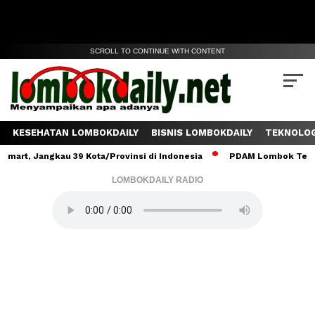
SCROLL TO CONTINUE WITH CONTENT
KESEHATAN LOMBOKDAILY
BISNIS LOMBOKDAILY
TEKNOLOG
Jangkau 39 Kota/Provinsi di Indonesia
PDAM Lombok Tengah Salur
LOMBOKDAILY RADIO