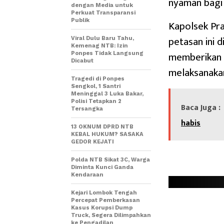
nyaman bagi
dengan Media untuk
Perkuat Transparansi
Publik
Kapolsek Pra
petasan ini 
Viral Dulu Baru Tahu,
Kemenag NTB: Izin
memberikan 
Ponpes Tidak Langsung
Dicabut
melaksanaka
Tragedi di Ponpes
Sengkol, 1 Santri
Meninggal 3 Luka Bakar,
Polisi Tetapkan 2
Baca Juga :
Tersangka
habis
13 OKNUM DPRD NTB
KEBAL HUKUM? SASAKA
GEDOR KEJATI
Polda NTB Sikat 3C, Warga
Diminta Kunci Ganda
Kendaraan
Kejari Lombok Tengah
Percepat Pemberkasan
Kasus Korupsi Dump
Truck, Segera Dilimpahkan
ke Pengadilan