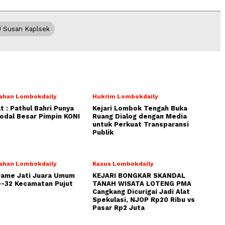
 Susan Kaplsek
ahan Lombokdaily
Hukrim Lombokdaily
 : Pathul Bahri Punya
Kejari Lombok Tengah Buka
dal Besar Pimpin KONI
Ruang Dialog dengan Media
untuk Perkuat Transparansi
Publik
ahan Lombokdaily
Kasus Lombokdaily
rame Jati Juara Umum
KEJARI BONGKAR SKANDAL
-32 Kecamatan Pujut
TANAH WISATA LOTENG PMA
Cangkang Dicurigai Jadi Alat
Spekulasi, NJOP Rp20 Ribu vs
Pasar Rp2 Juta