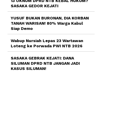
13 OKNUM DPRD NTB KEBAL HUKUM?
SASAKA GEDOR KEJATI
YUSUF BUKAN BURONAN, DIA KORBAN
TANAH WARISAN! 80% Warga Kabul
Siap Demo
Wabup Nursiah Lepas 23 Wartawan
Loteng ke Porwada PWI NTB 2026
SASAKA GEBRAK KEJATI: DANA
SILUMAN DPRD NTB JANGAN JADI
KASUS SILUMAN!