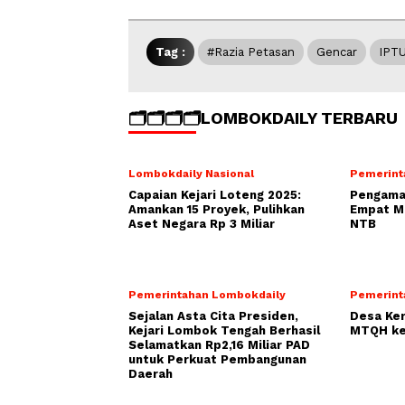
Tag :
#Razia Petasan
Gencar
IPTU
🗂️🗂️🗂️🗂️LOMBOKDAILY TERBARU
Lombokdaily Nasional
Pemerint
Capaian Kejari Loteng 2025:
Pengamat
Amankan 15 Proyek, Pulihkan
Empat Mo
Aset Negara Rp 3 Miliar
NTB
Pemerintahan Lombokdaily
Pemerint
Sejalan Asta Cita Presiden,
Desa Ke
Kejari Lombok Tengah Berhasil
MTQH ke
Selamatkan Rp2,16 Miliar PAD
untuk Perkuat Pembangunan
Daerah