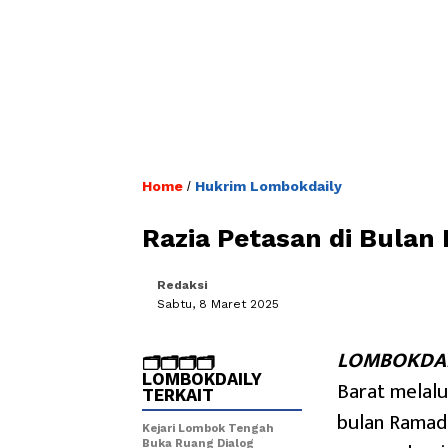
Home
Hukrim Lombokdaily
/
Razia Petasan di Bula
Redaksi
Sabtu, 8 Maret 2025
LOMBOKDAI
🗂️🗂️🗂️🗂️
LOMBOKDAILY
Barat melalu
TERKAIT
bulan Ramad
Kejari Lombok Tengah
Buka Ruang Dialog