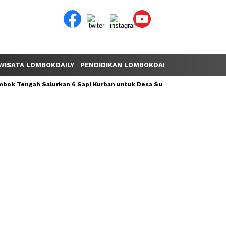
WISATA LOMBOKDAILY
PENDIDIKAN LOMBOKDAILY
POLEMIK LOM
ok Tengah Salurkan 6 Sapi Kurban untuk Desa Sumber Mata Air