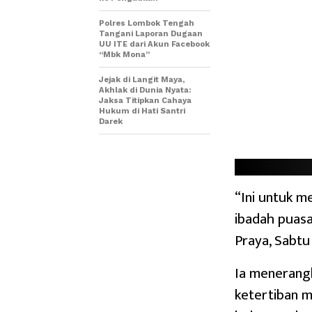
Polres Lombok Tengah
Tangani Laporan Dugaan
UU ITE dari Akun Facebook
“Mbk Mona”
Jejak di Langit Maya,
Akhlak di Dunia Nyata:
Jaksa Titipkan Cahaya
Hukum di Hati Santri
Darek
“Ini untuk 
ibadah puasa
Praya, Sabtu
Ia menerangk
ketertiban 