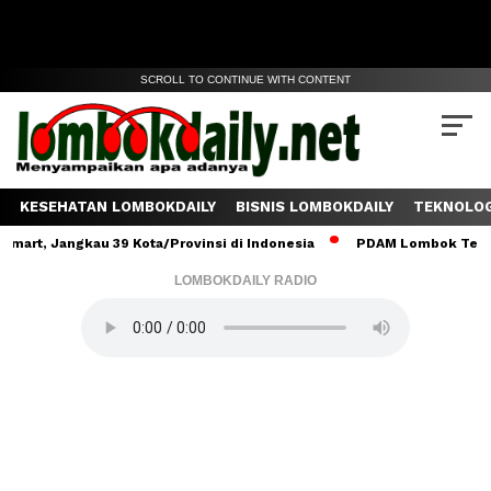
SCROLL TO CONTINUE WITH CONTENT
KESEHATAN LOMBOKDAILY
BISNIS LOMBOKDAILY
TEKNOLOG
 Jangkau 39 Kota/Provinsi di Indonesia
PDAM Lombok Tengah Salur
LOMBOKDAILY RADIO