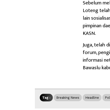
Sebelum mel
Loteng tela
lain sosiali
pimpinan da
KASN.
Juga, telah d
forum, peng
informasi ne
Bawaslu kab
Tag :
Breaking News
Headline
Pol