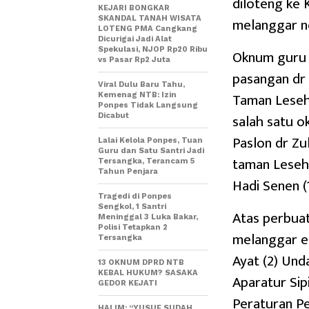
diloteng ke 
KEJARI BONGKAR
melanggar ne
SKANDAL TANAH WISATA
LOTENG PMA Cangkang
Dicurigai Jadi Alat
Spekulasi, NJOP Rp20 Ribu
Oknum guru i
vs Pasar Rp2 Juta
pasangan dr 
Viral Dulu Baru Tahu,
Taman Leseh
Kemenag NTB: Izin
Ponpes Tidak Langsung
salah satu o
Dicabut
Paslon dr Zu
Lalai Kelola Ponpes, Tuan
Guru dan Satu Santri Jadi
taman Leseha
Tersangka, Terancam 5
Tahun Penjara
Hadi Senen (
Tragedi di Ponpes
Sengkol, 1 Santri
Atas perbua
Meninggal 3 Luka Bakar,
Polisi Tetapkan 2
melanggar em
Tersangka
Ayat (2) Un
13 OKNUM DPRD NTB
KEBAL HUKUM? SASAKA
Aparatur Sipi
GEDOR KEJATI
Peraturan P
HALIM: “YUSUF SUDAH