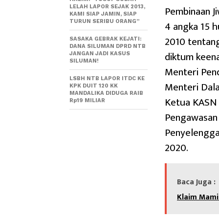
Pembinaan Ji
LELAH LAPOR SEJAK 2013,
KAMI SIAP JAMIN, SIAP
TURUN SERIBU ORANG”
4 angka 15 h
2010 tentang
SASAKA GEBRAK KEJATI:
DANA SILUMAN DPRD NTB
diktum keen
JANGAN JADI KASUS
SILUMAN!
Menteri Pend
LSBH NTB LAPOR ITDC KE
Menteri Dal
KPK DUIT 120 KK
MANDALIKA DIDUGA RAIB
Ketua KASN 
Rp19 MILIAR
Pengawasan 
Penyelengga
2020.
Baca Juga :
Klaim Mami