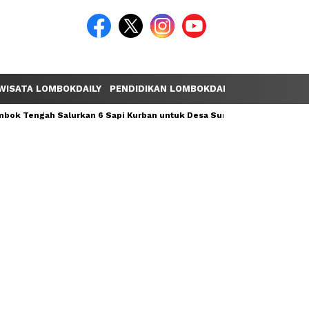
WISATA LOMBOKDAILY
PENDIDIKAN LOMBOKDAILY
POLEMIK LOM
ok Tengah Salurkan 6 Sapi Kurban untuk Desa Sumber Mata Air