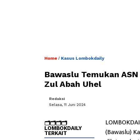
Home
Kasus Lombokdaily
/
Bawaslu Temukan ASN B
Zul Abah Uhel
Redaksi
Selasa, 11 Juni 2024
LOMBOKDAIL
🗂️🗂️🗂️🗂️
LOMBOKDAILY
(Bawaslu) K
TERKAIT