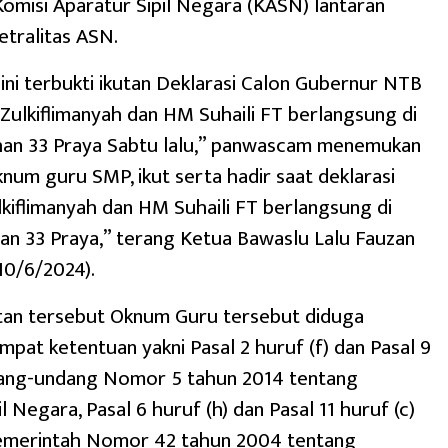
Komisi Aparatur Sipil Negara (KASN) lantaran
tralitas ASN.
ni terbukti ikutan Deklarasi Calon Gubernur NTB
Zulkiflimanyah dan HM Suhaili FT berlangsung di
an 33 Praya Sabtu lalu,” panwascam menemukan
knum guru SMP, ikut serta hadir saat deklarasi
lkiflimanyah dan HM Suhaili FT berlangsung di
n 33 Praya,” terang Ketua Bawaslu Lalu Fauzan
10/6/2024).
tan tersebut Oknum Guru tersebut diduga
pat ketentuan yakni Pasal 2 huruf (f) dan Pasal 9
dang-undang Nomor 5 tahun 2014 tentang
l Negara, Pasal 6 huruf (h) dan Pasal 11 huruf (c)
emerintah Nomor 42 tahun 2004 tentang