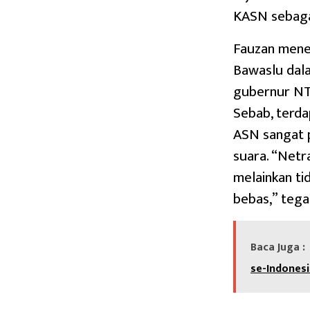
KASN sebagai
Fauzan mene
Bawaslu dala
gubernur NTB
Sebab, terd
ASN sangat 
suara. “Netr
melainkan ti
bebas,” tega
Baca Juga :
se-Indonesi