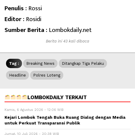
Penulis :
Rossi
Editor :
Rosidi
Sumber Berita :
Lombokdaily.net
Berita ini 43 kali dibaca
Tag :
Breaking News
Ditangkap Tiga Pelaku
Headline
Polres Loteng
LOMBOKDAILY TERKAIT
Kamis, 6 Agustus 2026 - 12:06 WIB
Kejari Lombok Tengah Buka Ruang Dialog dengan Media
untuk Perkuat Transparansi Publik
Jumat, 10 Juli 2026 - 20:38 WIB