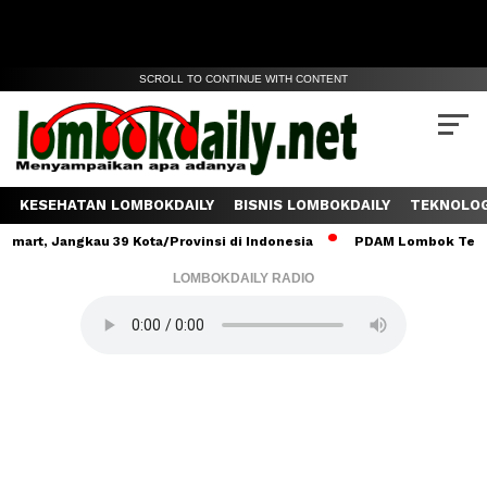
SCROLL TO CONTINUE WITH CONTENT
KESEHATAN LOMBOKDAILY
BISNIS LOMBOKDAILY
TEKNOLOG
ngkau 39 Kota/Provinsi di Indonesia
PDAM Lombok Tengah Salurka
LOMBOKDAILY RADIO