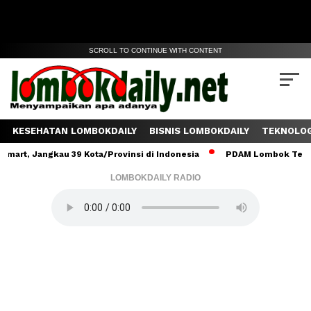
SCROLL TO CONTINUE WITH CONTENT
KESEHATAN LOMBOKDAILY
BISNIS LOMBOKDAILY
TEKNOLOG
Jangkau 39 Kota/Provinsi di Indonesia
PDAM Lombok Tengah Salur
LOMBOKDAILY RADIO