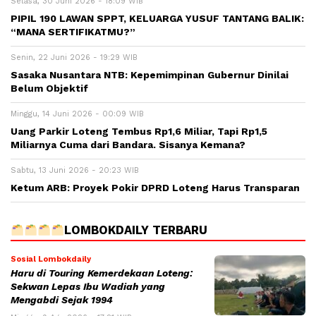
Selasa, 30 Juni 2026 - 18:09 WIB
PIPIL 190 LAWAN SPPT, KELUARGA YUSUF TANTANG BALIK:
“MANA SERTIFIKATMU?”
Senin, 22 Juni 2026 - 19:29 WIB
Sasaka Nusantara NTB: Kepemimpinan Gubernur Dinilai
Belum Objektif
Minggu, 14 Juni 2026 - 00:09 WIB
Uang Parkir Loteng Tembus Rp1,6 Miliar, Tapi Rp1,5
Miliarnya Cuma dari Bandara. Sisanya Kemana?
Sabtu, 13 Juni 2026 - 20:23 WIB
Ketum ARB: Proyek Pokir DPRD Loteng Harus Transparan
LOMBOKDAILY TERBARU
Sosial Lombokdaily
Haru di Touring Kemerdekaan Loteng:
Sekwan Lepas Ibu Wadiah yang
Mengabdi Sejak 1994