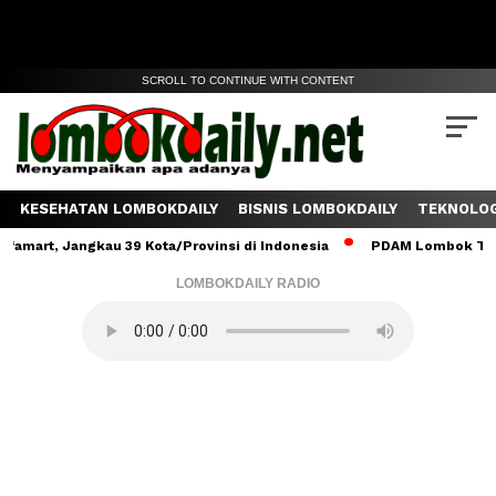
SCROLL TO CONTINUE WITH CONTENT
KESEHATAN LOMBOKDAILY
BISNIS LOMBOKDAILY
TEKNOLOG
Jangkau 39 Kota/Provinsi di Indonesia
PDAM Lombok Tengah Salur
LOMBOKDAILY RADIO