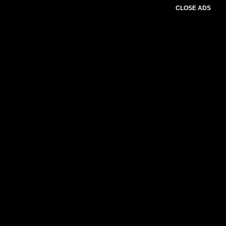
CLOSE ADS
Baca Juga :
Peringatan HUT ke-79 RI: ITDC
Resmikan Sistem New Traffic dan Kantor Bea
Cukai di Kawasan The Mandalika