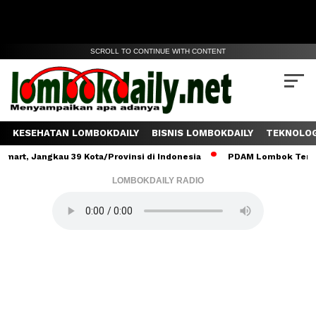
SCROLL TO CONTINUE WITH CONTENT
KESEHATAN LOMBOKDAILY
BISNIS LOMBOKDAILY
TEKNOLOG
angkau 39 Kota/Provinsi di Indonesia
PDAM Lombok Tengah Salurk
LOMBOKDAILY RADIO