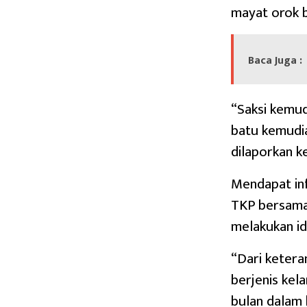
mayat orok b
Baca Juga :
“Saksi kemud
batu kemudia
dilaporkan ke
Mendapat in
TKP bersama
melakukan ide
“Dari ketera
berjenis kela
bulan dalam 