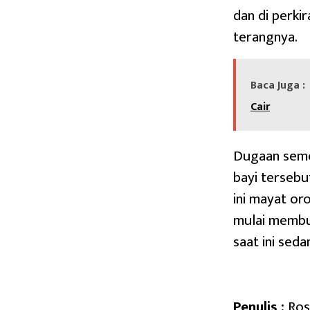
dan di perkir
terangnya.
Baca Juga :
Cair
Dugaan semen
bayi tersebu
ini mayat or
mulai membu
saat ini sed
Penulis :
Ros