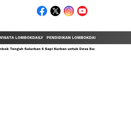
WISATA LOMBOKDAILY
PENDIDIKAN LOMBOKDAILY
POLEMIK LOM
ok Tengah Salurkan 6 Sapi Kurban untuk Desa Sumber Mata Air