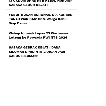
13 OKNUM DPRD NTB KEBAL HUKUM?
SASAKA GEDOR KEJATI
YUSUF BUKAN BURONAN, DIA KORBAN
TANAH WARISAN! 80% Warga Kabul
Siap Demo
Wabup Nursiah Lepas 23 Wartawan
Loteng ke Porwada PWI NTB 2026
SASAKA GEBRAK KEJATI: DANA
SILUMAN DPRD NTB JANGAN JADI
KASUS SILUMAN!