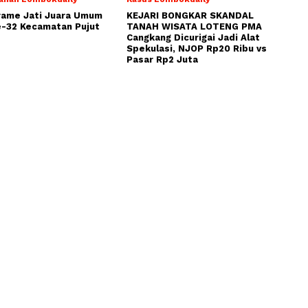
rame Jati Juara Umum
KEJARI BONGKAR SKANDAL
-32 Kecamatan Pujut
TANAH WISATA LOTENG PMA
Cangkang Dicurigai Jadi Alat
Spekulasi, NJOP Rp20 Ribu vs
Pasar Rp2 Juta
NOMOR ID MEDIA DEWAN PERS : 30453
PT. Multimedia Praya Indonesia
Desa Batunyala Kecamatan Praya Tengah Lombok
Tengah NTB Indonesia
Phone: 087761402833
Email: redaksi@lombokdaily.net
KODE ETIK JURNALISTIK
REDAKSI