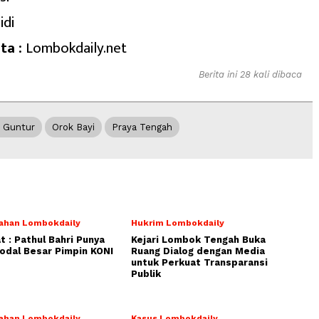
idi
ta :
Lombokdaily.net
Berita ini 28 kali dibaca
 Guntur
Orok Bayi
Praya Tengah
ahan Lombokdaily
Hukrim Lombokdaily
 : Pathul Bahri Punya
Kejari Lombok Tengah Buka
dal Besar Pimpin KONI
Ruang Dialog dengan Media
untuk Perkuat Transparansi
Publik
ahan Lombokdaily
Kasus Lombokdaily