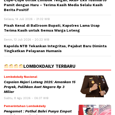
Lope-Lope Untuk Lombok Tengah, AKBP Eko Yusmiarto
Pamit dengan Haru – Terima Kasih Media Selalu Kasih
Berita Positif
Selasa, 14 Juli 2026 - 21:32 WIB
Pisah Kenal di Ballroom Bupati, Kapolres Lama Ucap
Terima Kasih untuk Semua Warga Loteng
Senin, 13 Juli 2026 - 20:22 WIB
Kapolda NTB Tekankan Integritas, Pejabat Baru Diminta
Tingkatkan Pelayanan Humanis
LOMBOKDAILY TERBARU
Lombokdaily Nasional
Capaian Kejari Loteng 2025: Amankan 15
Proyek, Pulihkan Aset Negara Rp 3
Miliar
Sabtu, 8 Agu 2026 - 06:37 WIB
Pemerintahan Lombokdaily
Pengamat : Pathul Bahri Punya Empat