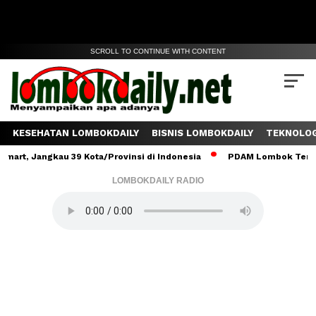
SCROLL TO CONTINUE WITH CONTENT
KESEHATAN LOMBOKDAILY
BISNIS LOMBOKDAILY
TEKNOLOG
angkau 39 Kota/Provinsi di Indonesia
PDAM Lombok Tengah Salurk
LOMBOKDAILY RADIO