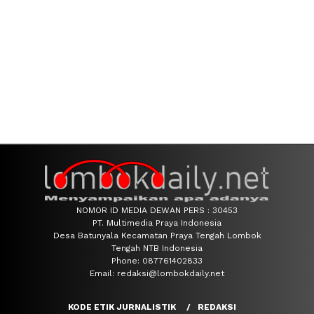
NOMOR ID MEDIA DEWAN PERS : 30453
PT. Multimedia Praya Indonesia
Desa Batunyala Kecamatan Praya Tengah Lombok
Tengah NTB Indonesia
Phone: 087761402833
Email: redaksi@lombokdaily.net
KODE ETIK JURNALISTIK
REDAKSI