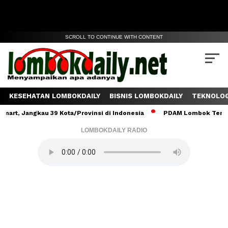
SCROLL TO CONTINUE WITH CONTENT
KESEHATAN LOMBOKDAILY
BISNIS LOMBOKDAILY
TEKNOLOG
gkau 39 Kota/Provinsi di Indonesia
PDAM Lombok Tengah Salurkan
LOMBOKDAILY RADIO