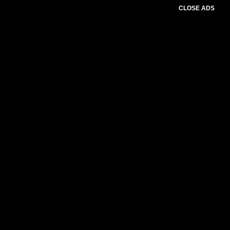
CLOSE ADS
Baca Juga :
Cuaca Ekstrem Jelang Nataru, ini
Imbauan Kabid Humas Polda NTB