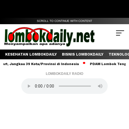
SCROLL TO CONTINUE WITH CONTENT
KESEHATAN LOMBOKDAILY
BISNIS LOMBOKDAILY
TEKNOLOG
kau 39 Kota/Provinsi di Indonesia
PDAM Lombok Tengah Salurkan 
LOMBOKDAILY RADIO