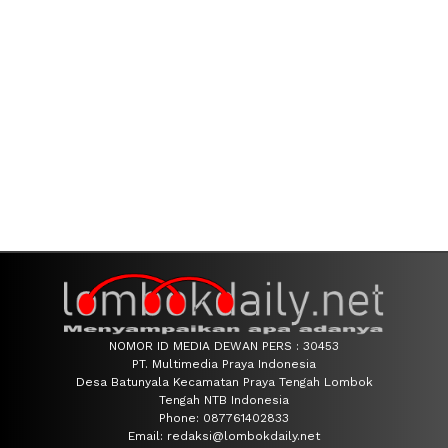
NOMOR ID MEDIA DEWAN PERS : 30453
PT. Multimedia Praya Indonesia
Desa Batunyala Kecamatan Praya Tengah Lombok
Tengah NTB Indonesia
Phone: 087761402833
Email: redaksi@lombokdaily.net