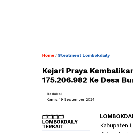
Home
Steatment Lombokdaily
/
Kejari Praya Kembalika
175.206.982 Ke Desa B
Redaksi
Kamis, 19 September 2024
LOMBOKDAI
🗂️🗂️🗂️🗂️
LOMBOKDAILY
Kabupaten Lo
TERKAIT