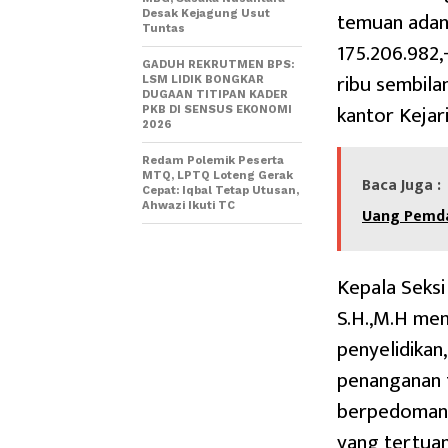
temuan adan
Desak Kejagung Usut
Tuntas
175.206.982,
GADUH REKRUTMEN BPS:
ribu sembila
LSM LIDIK BONGKAR
DUGAAN TITIPAN KADER
kantor Kejar
PKB DI SENSUS EKONOMI
2026
Redam Polemik Peserta
MTQ, LPTQ Loteng Gerak
Baca Juga :
Cepat: Iqbal Tetap Utusan,
Ahwazi Ikuti TC
Uang Pemda
Kepala Seksi
S.H.,M.H me
penyelidikan
penanganan t
berpedoman 
yang tertua