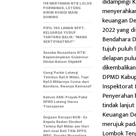
didampingi K
118 WARTAWAN NTB LOLOS
menyerahkan
PORWANAS, LOTENG
KIRIM ROSIDI MAIN
DOMINO
keuangan De
2022 yang di
PIPIL 190 LAWAN SPPT,
KELUARGA YUSUF
Bendahara De
TANTANG BALIK: “MANA
SERTIFIKATMU?”
tujuh puluh 
Sasaka Nusantara NTB:
delapan pulu
Kepemimpinan Gubernur
Dinilai Belum Objektif
dikembalikan
Uang Parkir Loteng
DPMD Kabupa
Tembus Rp1,6 Miliar, Tapi
Rp1,5 Miliarnya Cuma dari
Inspektorat
Bandara. Sisanya Kemana?
Penyerahan 
Ketum ARB: Proyek Pokir
DPRD Loteng Harus
tindak lanju
Transparan
Keuangan De
Dugaan Korupsi BGN : Ex
merujuk pada
Kepala Badan Disebut
Terima Rp1 Miliar per Hari
Lombok Ten
dari Jual Beli Titik SPPG
MBG, Sasaka Nusantara