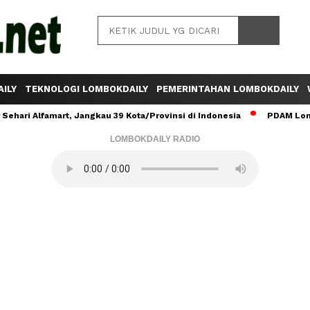
ILY
TEKNOLOGI LOMBOKDAILY
PEMERINTAHAN LOMBOKDAILY
ehari Alfamart, Jangkau 39 Kota/Provinsi di Indonesia
PDAM Lomb
LOMBOKDAILY RADIO
Baca Juga :
MXGP 2024, Pemkot Mataram
Beri Dukungan, PT SEG Segera Masifkan
Koordinasi