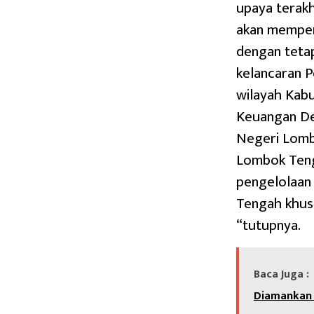
upaya terak
akan memper
dengan teta
kelancaran 
wilayah Kab
Keuangan Des
Negeri Lomb
Lombok Teng
pengelolaan
Tengah khus
“tutupnya.
Baca Juga :
Diamankan 