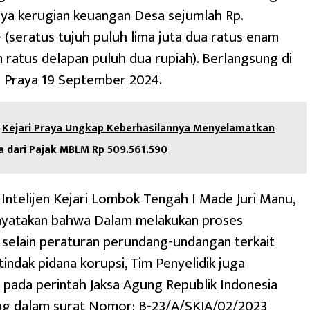
ya kerugian keuangan Desa sejumlah Rp.
- (seratus tujuh puluh lima juta dua ratus enam
n ratus delapan puluh dua rupiah). Berlangsung di
i Praya 19 September 2024.
Kejari Praya Ungkap Keberhasilannya Menyelamatkan
 dari Pajak MBLM Rp 509.561.590
 Intelijen Kejari Lombok Tengah I Made Juri Manu,
nyatakan bahwa Dalam melakukan proses
, selain peraturan perundang-undangan terkait
indak pidana korupsi, Tim Penyelidik juga
pada perintah Jaksa Agung Republik Indonesia
ng dalam surat Nomor: B-23/A/SKJA/02/2023