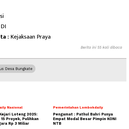
si
IDI
ta :
Kejaksaan Praya
Berita ini 55 kali dibaca
us Desa Bungkate
ily Nasional
Pemerintahan Lombokdaily
Kejari Loteng 2025:
Pengamat : Pathul Bahri Punya
15 Proyek, Pulihkan
Empat Modal Besar Pimpin KONI
ara Rp 3 Miliar
NTB