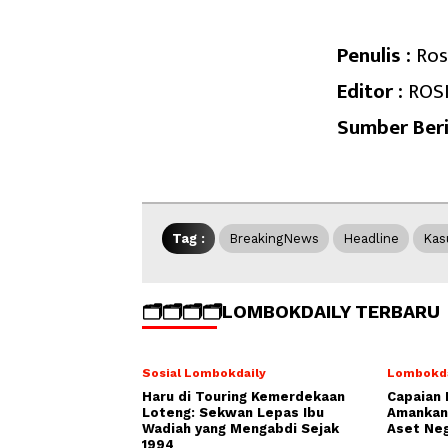
Penulis :
Ros
Editor :
ROS
Sumber Beri
Tag :
BreakingNews
Headline
Kas
🗂️🗂️🗂️🗂️LOMBOKDAILY TERBARU
Sosial Lombokdaily
Lombokda
Haru di Touring Kemerdekaan
Capaian 
Loteng: Sekwan Lepas Ibu
Amankan 
Wadiah yang Mengabdi Sejak
Aset Neg
1994