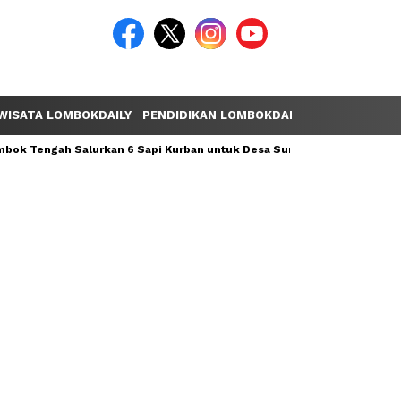
WISATA LOMBOKDAILY
PENDIDIKAN LOMBOKDAILY
POLEMIK LOM
ok Tengah Salurkan 6 Sapi Kurban untuk Desa Sumber Mata Air