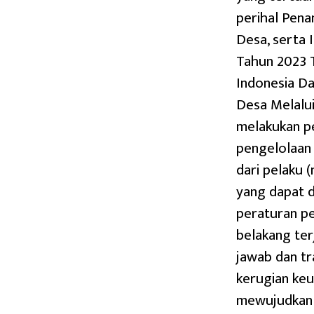
perihal Pena
Desa, serta 
Tahun 2023 T
Indonesia D
Desa Melalui
melakukan p
pengelolaan
dari pelaku
yang dapat d
peraturan p
belakang te
jawab dan tr
kerugian ke
mewujudkan 