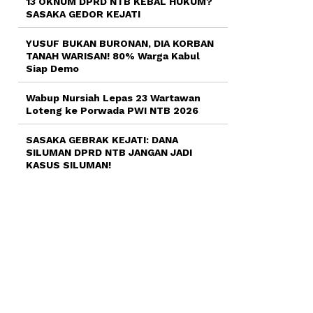
13 OKNUM DPRD NTB KEBAL HUKUM?
SASAKA GEDOR KEJATI
YUSUF BUKAN BURONAN, DIA KORBAN
TANAH WARISAN! 80% Warga Kabul
Siap Demo
Wabup Nursiah Lepas 23 Wartawan
Loteng ke Porwada PWI NTB 2026
SASAKA GEBRAK KEJATI: DANA
SILUMAN DPRD NTB JANGAN JADI
KASUS SILUMAN!