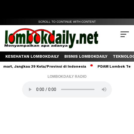
SCROLL TO CONTINUE WITH CONTENT
KESEHATAN LOMBOKDAILY
BISNIS LOMBOKDAILY
TEKNOLOG
Jangkau 39 Kota/Provinsi di Indonesia
PDAM Lombok Tengah Salur
LOMBOKDAILY RADIO