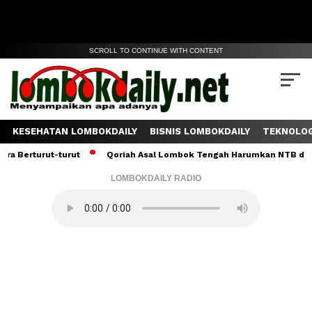
SCROLL TO CONTINUE WITH CONTENT
KESEHATAN LOMBOKDAILY
BISNIS LOMBOKDAILY
TEKNOLOG
urut-turut
Qoriah Asal Lombok Tengah Harumkan NTB di MTQ Inte
LOMBOKDAILY RADIO