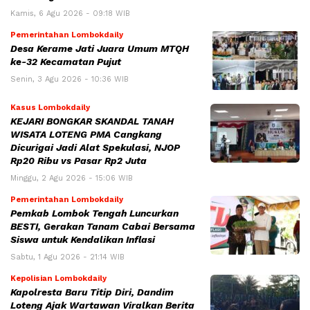
Kamis, 6 Agu 2026 - 09:18 WIB
Pemerintahan Lombokdaily
Desa Kerame Jati Juara Umum MTQH
ke-32 Kecamatan Pujut
Senin, 3 Agu 2026 - 10:36 WIB
Kasus Lombokdaily
KEJARI BONGKAR SKANDAL TANAH
WISATA LOTENG PMA Cangkang
Dicurigai Jadi Alat Spekulasi, NJOP
Rp20 Ribu vs Pasar Rp2 Juta
Minggu, 2 Agu 2026 - 15:06 WIB
Pemerintahan Lombokdaily
Pemkab Lombok Tengah Luncurkan
BESTI, Gerakan Tanam Cabai Bersama
Siswa untuk Kendalikan Inflasi
Sabtu, 1 Agu 2026 - 21:14 WIB
Kepolisian Lombokdaily
Kapolresta Baru Titip Diri, Dandim
Loteng Ajak Wartawan Viralkan Berita