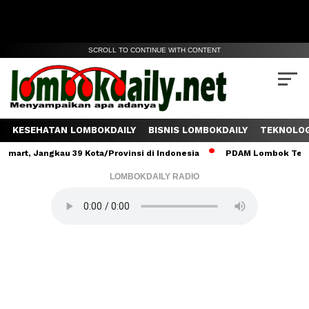
SCROLL TO CONTINUE WITH CONTENT
KESEHATAN LOMBOKDAILY
BISNIS LOMBOKDAILY
TEKNOLOG
Jangkau 39 Kota/Provinsi di Indonesia
PDAM Lombok Tengah Salur
LOMBOKDAILY RADIO