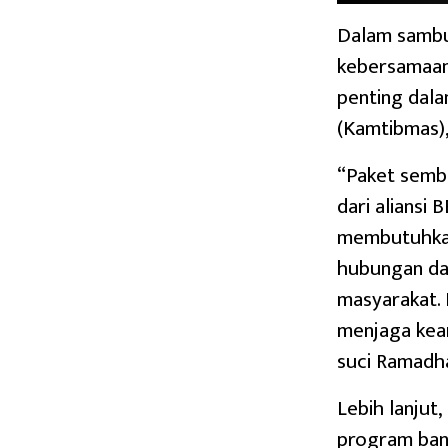
Dalam sambu
kebersamaan 
penting dal
(Kamtibmas)
“Paket semba
dari aliansi
membutuhkan
hubungan dan
masyarakat. 
menjaga kea
suci Ramadha
Lebih lanjut
program bantu