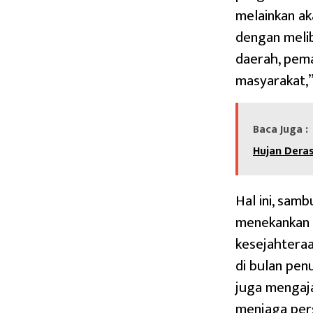
melainkan ak
dengan melib
daerah, pem
masyarakat,”
Baca Juga :
Hujan Deras
Hal ini, sam
menekankan 
kesejahteraa
di bulan pen
juga mengaj
menjaga pers