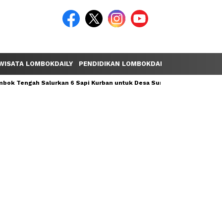
WISATA LOMBOKDAILY
PENDIDIKAN LOMBOKDAILY
POLEMIK LOM
ok Tengah Salurkan 6 Sapi Kurban untuk Desa Sumber Mata Air