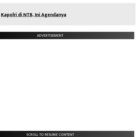
Kapolri di NTB, Ini Agendanya
ADVERTISEMENT
SCROLL TO RESUME CONTENT