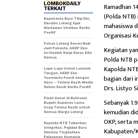
LOMBOKDAILY
Ramadhan 14
TERKAIT
(Polda NTB) 
Kapolresta Baru Titip Diri,
mahasiswa da
Dandim Loteng Ajak
Wartawan Viralkan Berita
Organisasi 
Positif
Polres Loteng Resmi Naik
Kegiatan ya
Jadi Polresta, AKBP Eko:
Ini Hadiah Kerja Keras Kita
Polda NTB pa
Semua
Kapolda NTB, 
Lope-Lope Untuk Lombok
Tengah, AKBP Eko
bagian dari i
Yusmiarto Pamit dengan
Haru – Terima Kasih Media
Drs. Listyo 
Selalu Kasih Berita Positif
Pisah Kenal di Ballroom
Sebanyak 1.
Bupati, Kapolres Lama
Ucap Terima Kasih untuk
kemudian did
Semua Warga Loteng
OKP, serta 
Kapolda NTB Tekankan
Integritas, Pejabat Baru
Kabupaten/Ko
Diminta Tingkatkan
Pelayanan Humanis