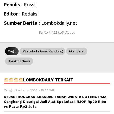
Penulis :
Rossi
Editor :
Redaksi
Sumber Berita :
Lombokdaily.net
Berita ini 22 kali dibaca
Tag :
#setubuhi Anak Kandung
Aksi Bejat
BreakingNews
LOMBOKDAILY TERKAIT
Minggu, 2 Agustus 2026 - 15:06 WIB
KEJARI BONGKAR SKANDAL TANAH WISATA LOTENG PMA
Cangkang Dicurigai Jadi Alat Spekulasi, NJOP Rp20 Ribu
vs Pasar Rp2 Juta