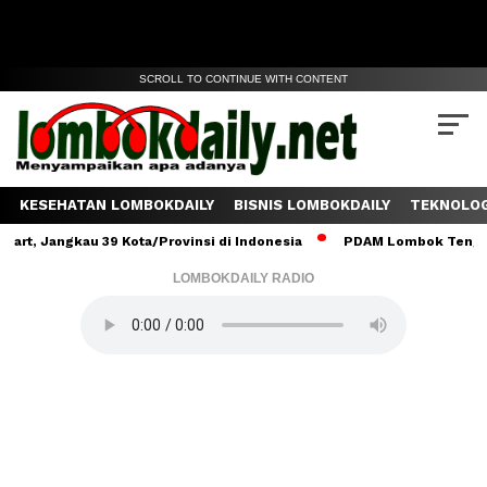
SCROLL TO CONTINUE WITH CONTENT
KESEHATAN LOMBOKDAILY
BISNIS LOMBOKDAILY
TEKNOLOG
gkau 39 Kota/Provinsi di Indonesia
PDAM Lombok Tengah Salurkan
LOMBOKDAILY RADIO