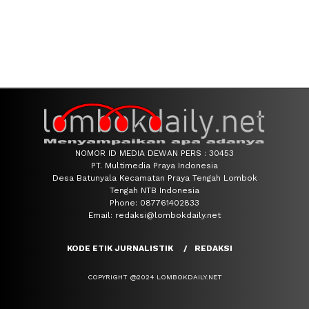
NOMOR ID MEDIA DEWAN PERS : 30453
PT. Multimedia Praya Indonesia
Desa Batunyala Kecamatan Praya Tengah Lombok
Tengah NTB Indonesia
Phone: 087761402833
Email: redaksi@lombokdaily.net
KODE ETIK JURNALISTIK
REDAKSI
COPYRIGHT @2024 LOMBOKDAILY.NET