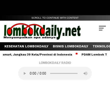
SCROLL TO CONTINUE WITH CONTENT
KESEHATAN LOMBOKDAILY
BISNIS LOMBOKDAILY
TEKNOLOG
 Jangkau 39 Kota/Provinsi di Indonesia
PDAM Lombok Tengah Salu
LOMBOKDAILY RADIO