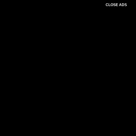
CLOSE ADS
Baca Juga :
Mengejutkan, Keluarga Besar
Suhaili Dukung Iqbal-Dinda di Pilgub NTB