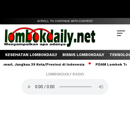
SCROLL TO CONTINUE WITH CONTENT
KESEHATAN LOMBOKDAILY
BISNIS LOMBOKDAILY
TEKNOLOG
 Jangkau 39 Kota/Provinsi di Indonesia
PDAM Lombok Tengah Salu
LOMBOKDAILY RADIO