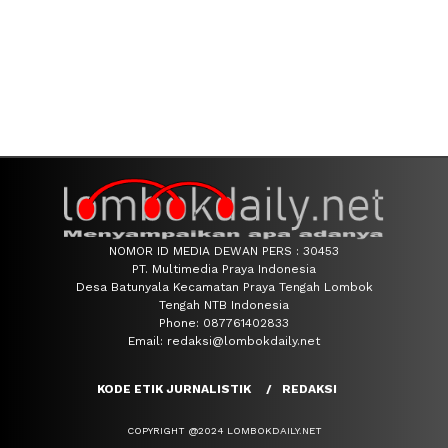
NOMOR ID MEDIA DEWAN PERS : 30453
PT. Multimedia Praya Indonesia
Desa Batunyala Kecamatan Praya Tengah Lombok
Tengah NTB Indonesia
Phone: 087761402833
Email: redaksi@lombokdaily.net
KODE ETIK JURNALISTIK
REDAKSI
COPYRIGHT @2024 LOMBOKDAILY.NET