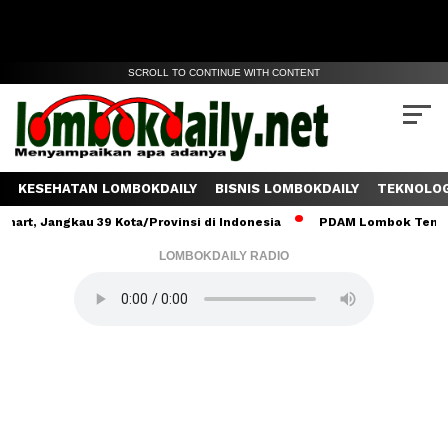
SCROLL TO CONTINUE WITH CONTENT
KESEHATAN LOMBOKDAILY
BISNIS LOMBOKDAILY
TEKNOLOG
gkau 39 Kota/Provinsi di Indonesia
PDAM Lombok Tengah Salurkan
LOMBOKDAILY RADIO