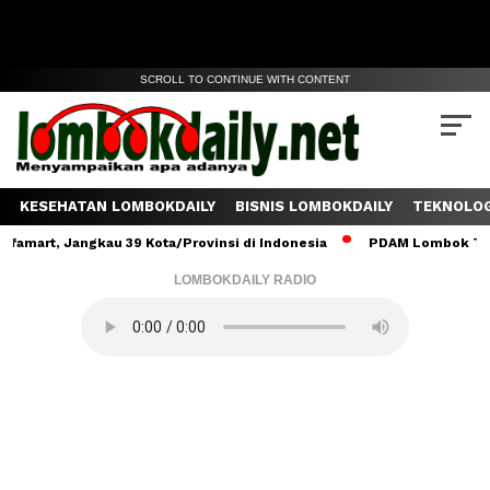
SCROLL TO CONTINUE WITH CONTENT
KESEHATAN LOMBOKDAILY
BISNIS LOMBOKDAILY
TEKNOLOG
, Jangkau 39 Kota/Provinsi di Indonesia
PDAM Lombok Tengah Sal
LOMBOKDAILY RADIO