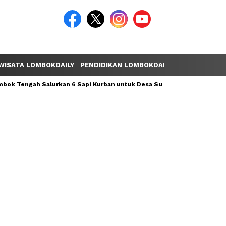
WISATA LOMBOKDAILY
PENDIDIKAN LOMBOKDAILY
POLEMIK LOM
ok Tengah Salurkan 6 Sapi Kurban untuk Desa Sumber Mata Air