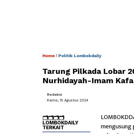
Home
Politik Lombokdaily
/
Tarung Pilkada Lobar 2
Nurhidayah-Imam Kafal
Redaksi
Kamis, 15 Agustus 2024
LOMBOKDDAIL
🗂️🗂️🗂️🗂️
LOMBOKDAILY
mengusung p
TERKAIT