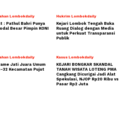
ahan Lombokdaily
Hukrim Lombokdaily
 : Pathul Bahri Punya
Kejari Lombok Tengah Buka
dal Besar Pimpin KONI
Ruang Dialog dengan Media
untuk Perkuat Transparansi
Publik
ahan Lombokdaily
Kasus Lombokdaily
rame Jati Juara Umum
KEJARI BONGKAR SKANDAL
-32 Kecamatan Pujut
TANAH WISATA LOTENG PMA
Cangkang Dicurigai Jadi Alat
Spekulasi, NJOP Rp20 Ribu vs
Pasar Rp2 Juta
NOMOR ID MEDIA DEWAN PERS : 30453