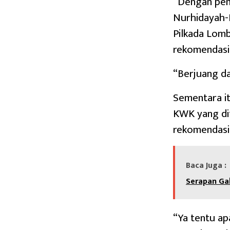
“Dengan pen
Nurhidayah-I
Pilkada Lom
rekomendasi
“Berjuang da
Sementara it
KWK yang dit
rekomendasi
Baca Juga :
Serapan Ga
“Ya tentu ap