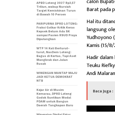
calon Bupat
APBD Loteng 2027 Rp2,57
Barat pada p
Triliun, wabup Nursiah
Target Kemiskinan Turun
di Bawah 10 Persen
Hal itu dita
PARIPURNA DPRD LOTENG:
langsung ol
Fraksi Golkar Kritik Keras
Kepsek Belum Ada SK
Yudhoyono (A
sampai Pasien RSUD Praya
Dipulangkan
Kamis (15/8/
WTP 14 Kali Berturut-
turut, NasDem Loteng:
Hadir dalam
Bagus di Kertas, Tapi Aset
Mangkrak dan Jalan
Teuku Riefky
Rusak
Andi Malaran
WINENGAN MANTAP MAJU
JADI KETUA DEMOKRAT
NTB
Baca Juga :
Kejar Air di Musim
Kemarau, DPRD Loteng
Godok Suntikan Modal
PDAM untuk Bangun
Daerah Tangkapan Baru
Winengan Dinilai Figur