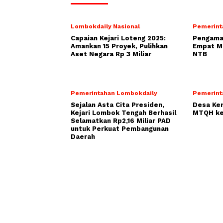
Lombokdaily Nasional
Pemerint
Capaian Kejari Loteng 2025:
Pengamat
Amankan 15 Proyek, Pulihkan
Empat Mo
Aset Negara Rp 3 Miliar
NTB
Pemerintahan Lombokdaily
Pemerint
Sejalan Asta Cita Presiden,
Desa Ke
Kejari Lombok Tengah Berhasil
MTQH ke
Selamatkan Rp2,16 Miliar PAD
untuk Perkuat Pembangunan
Daerah