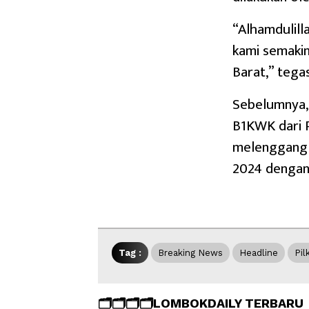
“Alhamdulill
kami semakin
Barat,” tega
Sebelumnya,
B1KWK dari P
melenggang 
2024 dengan
Tag :
Breaking News
Headline
Pil
🗂️🗂️🗂️🗂️LOMBOKDAILY TERBARU