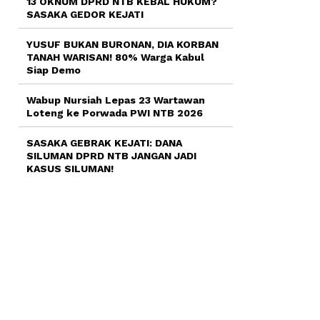
13 OKNUM DPRD NTB KEBAL HUKUM?
SASAKA GEDOR KEJATI
YUSUF BUKAN BURONAN, DIA KORBAN
TANAH WARISAN! 80% Warga Kabul
Siap Demo
Wabup Nursiah Lepas 23 Wartawan
Loteng ke Porwada PWI NTB 2026
SASAKA GEBRAK KEJATI: DANA
SILUMAN DPRD NTB JANGAN JADI
KASUS SILUMAN!