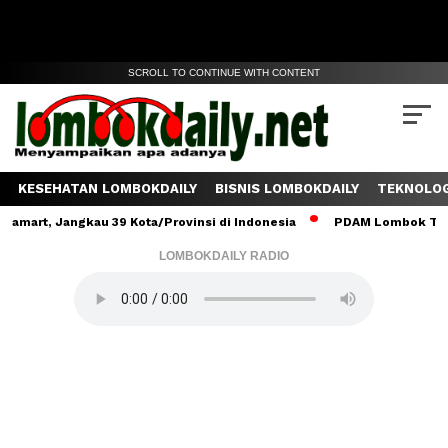
SCROLL TO CONTINUE WITH CONTENT
KESEHATAN LOMBOKDAILY
BISNIS LOMBOKDAILY
TEKNOLOG
 Jangkau 39 Kota/Provinsi di Indonesia
PDAM Lombok Tengah Salu
LOMBOKDAILY RADIO