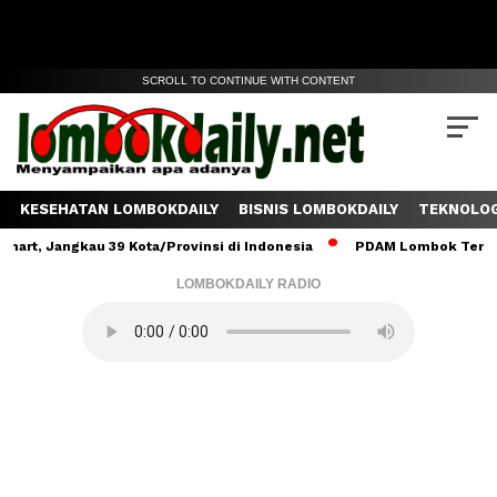
SCROLL TO CONTINUE WITH CONTENT
KESEHATAN LOMBOKDAILY
BISNIS LOMBOKDAILY
TEKNOLOG
gkau 39 Kota/Provinsi di Indonesia
PDAM Lombok Tengah Salurkan
LOMBOKDAILY RADIO