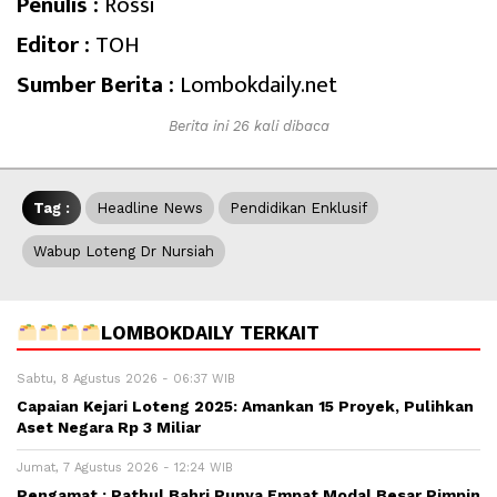
Penulis :
Rossi
Editor :
TOH
Sumber Berita :
Lombokdaily.net
Berita ini 26 kali dibaca
Tag :
Headline News
Pendidikan Enklusif
Wabup Loteng Dr Nursiah
LOMBOKDAILY TERKAIT
Sabtu, 8 Agustus 2026 - 06:37 WIB
Capaian Kejari Loteng 2025: Amankan 15 Proyek, Pulihkan
Aset Negara Rp 3 Miliar
Jumat, 7 Agustus 2026 - 12:24 WIB
Pengamat : Pathul Bahri Punya Empat Modal Besar Pimpin