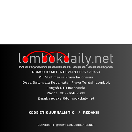
NOMOR ID MEDIA DEWAN PERS : 30453
PT. Multimedia Praya Indonesia
Desa Batunyala Kecamatan Praya Tengah Lombok
Tengah NTB Indonesia
Phone: 087761402833
Email: redaksi@lombokdaily.net
KODE ETIK JURNALISTIK
REDAKSI
COPYRIGHT @2024 LOMBOKDAILY.NET