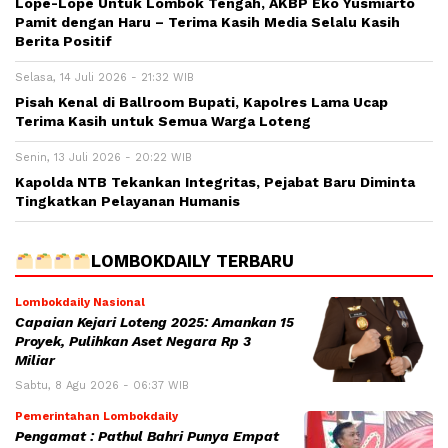
Lope-Lope Untuk Lombok Tengah, AKBP Eko Yusmiarto
Pamit dengan Haru – Terima Kasih Media Selalu Kasih
Berita Positif
Selasa, 14 Juli 2026 - 21:32 WIB
Pisah Kenal di Ballroom Bupati, Kapolres Lama Ucap
Terima Kasih untuk Semua Warga Loteng
Senin, 13 Juli 2026 - 20:22 WIB
Kapolda NTB Tekankan Integritas, Pejabat Baru Diminta
Tingkatkan Pelayanan Humanis
LOMBOKDAILY TERBARU
Lombokdaily Nasional
Capaian Kejari Loteng 2025: Amankan 15
Proyek, Pulihkan Aset Negara Rp 3
Miliar
Sabtu, 8 Agu 2026 - 06:37 WIB
Pemerintahan Lombokdaily
Pengamat : Pathul Bahri Punya Empat